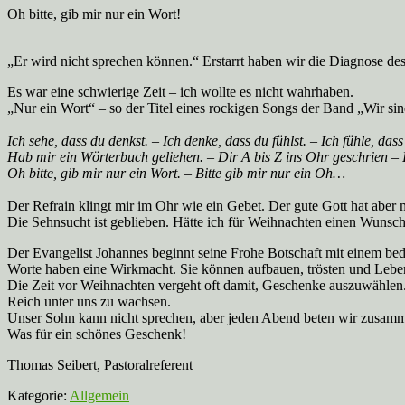
Oh bitte, gib mir nur ein Wort!
„Er wird nicht sprechen können.“ Erstarrt haben wir die Diagnose d
Es war eine schwierige Zeit – ich wollte es nicht wahrhaben.
„Nur ein Wort“ – so der Titel eines rockigen Songs der Band „Wir sin
Ich sehe, dass du denkst. – Ich denke, dass du fühlst. – Ich fühle, das
Hab mir ein Wörterbuch geliehen. – Dir A bis Z ins Ohr geschrien – I
Oh bitte, gib mir nur ein Wort. – Bitte gib mir nur ein Oh…
Der Refrain klingt mir im Ohr wie ein Gebet. Der gute Gott hat aber 
Die Sehnsucht ist geblieben. Hätte ich für Weihnachten einen Wunsch:
Der Evangelist Johannes beginnt seine Frohe Botschaft mit einem be
Worte haben eine Wirkmacht. Sie können aufbauen, trösten und Leben
Die Zeit vor Weihnachten vergeht oft damit, Geschenke auszuwählen. 
Reich unter uns zu wachsen.
Unser Sohn kann nicht sprechen, aber jeden Abend beten wir zusam
Was für ein schönes Geschenk!
Thomas Seibert, Pastoralreferent
Kategorie:
Allgemein