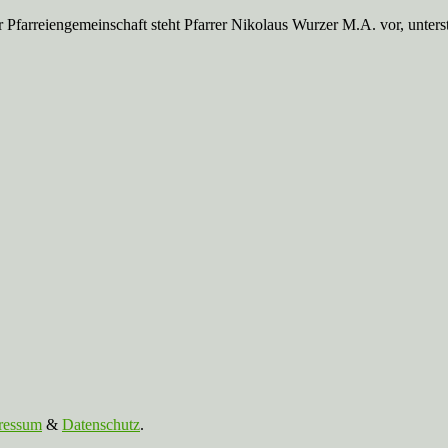
Pfarreien­gemeinschaft steht Pfarrer Nikolaus Wurzer M.A. vor, unte
ressum
&
Datenschutz
.