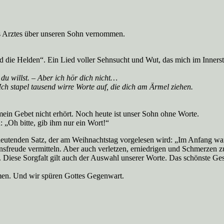
es Arztes über unseren Sohn vernommen.
d die Helden“. Ein Lied voller Sehnsucht und Wut, das mich im Innerste
s du willst. – Aber ich hör dich nicht…
ch stapel tausend wirre Worte auf, die dich am Ärmel ziehen.
mein Gebet nicht erhört. Noch heute ist unser Sohn ohne Worte.
 „Oh bitte, gib ihm nur ein Wort!“
deutenden Satz, der am Weihnachtstag vorgelesen wird: „Im Anfang war
sfreude vermitteln. Aber auch verletzen, erniedrigen und Schmerzen z
Diese Sorgfalt gilt auch der Auswahl unserer Worte. Das schönste Gesc
men. Und wir spüren Gottes Gegenwart.