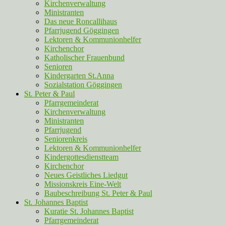
Kirchenverwaltung
Ministranten
Das neue Roncallihaus
Pfarrjugend Göggingen
Lektoren & Kommunionhelfer
Kirchenchor
Katholischer Frauenbund
Senioren
Kindergarten St.Anna
Sozialstation Göggingen
St. Peter & Paul
Pfarrgemeinderat
Kirchenverwaltung
Ministranten
Pfarrjugend
Seniorenkreis
Lektoren & Kommunionhelfer
Kindergottesdienstteam
Kirchenchor
Neues Geistliches Liedgut
Missionskreis Eine-Welt
Baubeschreibung St. Peter & Paul
St. Johannes Baptist
Kuratie St. Johannes Baptist
Pfarrgemeinderat