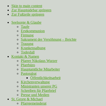
Skip to main content
Zur Hauptsidebar springen
Zur Fußzeile springen
Seelsorge & Glaube
Taufe
Erstkommunion
Firmung
Sakrament der Versöhnung – Beichte
Trauung
Krankensalbung
Todesfall
Kontakt & Namen
Pfarrer Nikolaus Wurzer
Pfarrbüro
Hauptamtliche Mitarbeiter
Pastoralrat
Öffentlichkeitsarbeit
Kirchenverwaltung
Ministranten unserer PG
Schreiben für Pfarrbrief
Presse und Medien
St. Georg & Michael
Pfarrgemeinderat