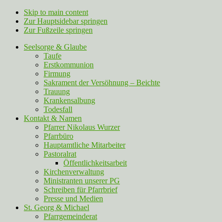
Skip to main content
Zur Hauptsidebar springen
Zur Fußzeile springen
Seelsorge & Glaube
Taufe
Erstkommunion
Firmung
Sakrament der Versöhnung – Beichte
Trauung
Krankensalbung
Todesfall
Kontakt & Namen
Pfarrer Nikolaus Wurzer
Pfarrbüro
Hauptamtliche Mitarbeiter
Pastoralrat
Öffentlichkeitsarbeit
Kirchenverwaltung
Ministranten unserer PG
Schreiben für Pfarrbrief
Presse und Medien
St. Georg & Michael
Pfarrgemeinderat