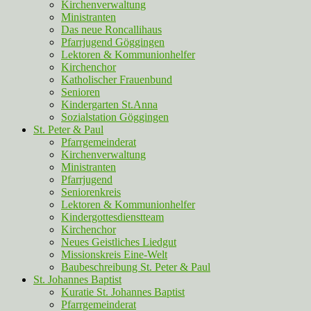
Kirchenverwaltung
Ministranten
Das neue Roncallihaus
Pfarrjugend Göggingen
Lektoren & Kommunionhelfer
Kirchenchor
Katholischer Frauenbund
Senioren
Kindergarten St.Anna
Sozialstation Göggingen
St. Peter & Paul
Pfarrgemeinderat
Kirchenverwaltung
Ministranten
Pfarrjugend
Seniorenkreis
Lektoren & Kommunionhelfer
Kindergottesdienstteam
Kirchenchor
Neues Geistliches Liedgut
Missionskreis Eine-Welt
Baubeschreibung St. Peter & Paul
St. Johannes Baptist
Kuratie St. Johannes Baptist
Pfarrgemeinderat