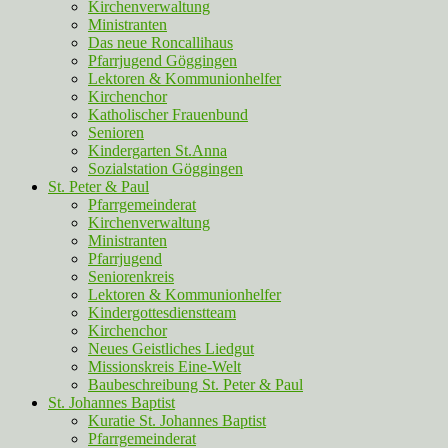
Kirchenverwaltung
Ministranten
Das neue Roncallihaus
Pfarrjugend Göggingen
Lektoren & Kommunionhelfer
Kirchenchor
Katholischer Frauenbund
Senioren
Kindergarten St.Anna
Sozialstation Göggingen
St. Peter & Paul
Pfarrgemeinderat
Kirchenverwaltung
Ministranten
Pfarrjugend
Seniorenkreis
Lektoren & Kommunionhelfer
Kindergottesdienstteam
Kirchenchor
Neues Geistliches Liedgut
Missionskreis Eine-Welt
Baubeschreibung St. Peter & Paul
St. Johannes Baptist
Kuratie St. Johannes Baptist
Pfarrgemeinderat