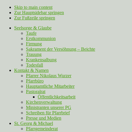
Skip to main content
Zur Hauptsidebar springen
Zur Fußzeile springen
Seelsorge & Glaube
Taufe
Erstkommunion
Firmung
Sakrament der Versöhnung – Beichte
Trauung
Krankensalbung
Todesfall
Kontakt & Namen
Pfarrer Nikolaus Wurzer
Pfarrbüro
Hauptamtliche Mitarbeiter
Pastoralrat
Öffentlichkeitsarbeit
Kirchenverwaltung
Ministranten unserer PG
Schreiben für Pfarrbrief
Presse und Medien
St. Georg & Michael
Pfarrgemeinderat