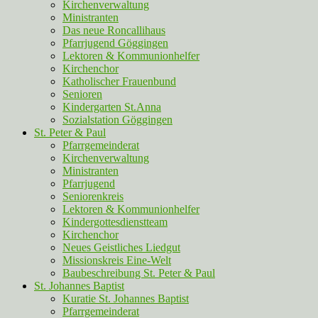
Kirchenverwaltung
Ministranten
Das neue Roncallihaus
Pfarrjugend Göggingen
Lektoren & Kommunionhelfer
Kirchenchor
Katholischer Frauenbund
Senioren
Kindergarten St.Anna
Sozialstation Göggingen
St. Peter & Paul
Pfarrgemeinderat
Kirchenverwaltung
Ministranten
Pfarrjugend
Seniorenkreis
Lektoren & Kommunionhelfer
Kindergottesdienstteam
Kirchenchor
Neues Geistliches Liedgut
Missionskreis Eine-Welt
Baubeschreibung St. Peter & Paul
St. Johannes Baptist
Kuratie St. Johannes Baptist
Pfarrgemeinderat