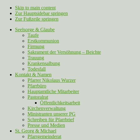
Skip to main content
Zur Hauptsidebar springen
Zur Fußzeile springen
Seelsorge & Glaube
Taufe
Erstkommunion
Firmung
Sakrament der Versöhnung – Beichte
Trauung
Krankensalbung
Todesfall
Kontakt & Namen
Pfarrer Nikolaus Wurzer
Pfarrbüro
Hauptamtliche Mitarbeiter
Pastoralrat
Öffentlichkeitsarbeit
Kirchenverwaltung
Ministranten unserer PG
Schreiben für Pfarrbrief
Presse und Medien
St. Georg & Michael
Pfarrgemeinderat