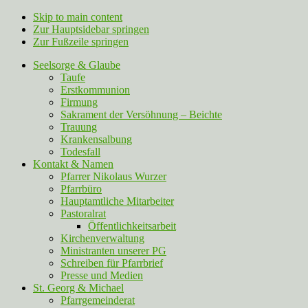
Skip to main content
Zur Hauptsidebar springen
Zur Fußzeile springen
Seelsorge & Glaube
Taufe
Erstkommunion
Firmung
Sakrament der Versöhnung – Beichte
Trauung
Krankensalbung
Todesfall
Kontakt & Namen
Pfarrer Nikolaus Wurzer
Pfarrbüro
Hauptamtliche Mitarbeiter
Pastoralrat
Öffentlichkeitsarbeit
Kirchenverwaltung
Ministranten unserer PG
Schreiben für Pfarrbrief
Presse und Medien
St. Georg & Michael
Pfarrgemeinderat