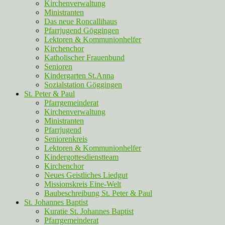
Kirchenverwaltung
Ministranten
Das neue Roncallihaus
Pfarrjugend Göggingen
Lektoren & Kommunionhelfer
Kirchenchor
Katholischer Frauenbund
Senioren
Kindergarten St.Anna
Sozialstation Göggingen
St. Peter & Paul
Pfarrgemeinderat
Kirchenverwaltung
Ministranten
Pfarrjugend
Seniorenkreis
Lektoren & Kommunionhelfer
Kindergottesdienstteam
Kirchenchor
Neues Geistliches Liedgut
Missionskreis Eine-Welt
Baubeschreibung St. Peter & Paul
St. Johannes Baptist
Kuratie St. Johannes Baptist
Pfarrgemeinderat