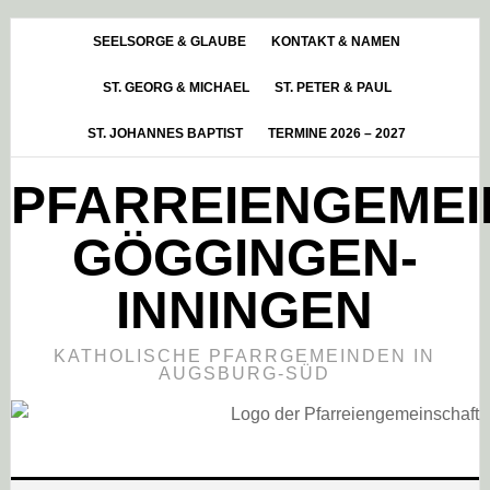
Skip
Zur
Zur
to
Hauptsidebar
Fußzeile
SEELSORGE & GLAUBE
KONTAKT & NAMEN
main
springen
springen
ST. GEORG & MICHAEL
ST. PETER & PAUL
content
ST. JOHANNES BAPTIST
TERMINE 2026 – 2027
PFARREIENGEME
GÖGGINGEN-
INNINGEN
KATHOLISCHE PFARRGEMEINDEN IN
AUGSBURG-SÜD