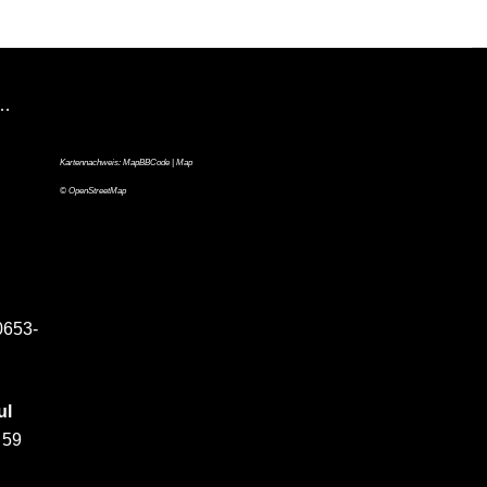
n…
Kartennachweis:
MapBBCode
| Map
©
OpenStreetMap
0653-
ul
 59