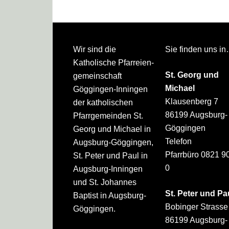
Footer
Wir sind die
Sie finden uns i
Katholische Pfarreien­
St. Georg und
gemeinschaft
Michael
Göggingen-Inningen
Klausenberg 7
der katholischen
86199 Augsburg-
Pfarrgemeinden St.
Göggingen
Georg und Michael in
Telefon
Augsburg-Göggingen,
Pfarrbüro 0821 9
St. Peter und Paul in
0
Augsburg-Inningen
und St. Johannes
St. Peter und Pa
Baptist in Augsburg-
Bobinger Strasse
Göggingen.
86199 Augsburg-