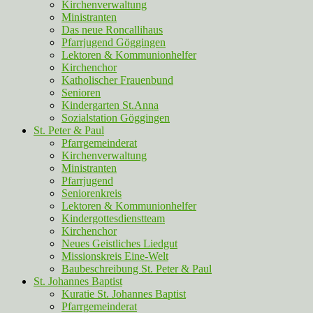
Kirchenverwaltung
Ministranten
Das neue Roncallihaus
Pfarrjugend Göggingen
Lektoren & Kommunionhelfer
Kirchenchor
Katholischer Frauenbund
Senioren
Kindergarten St.Anna
Sozialstation Göggingen
St. Peter & Paul
Pfarrgemeinderat
Kirchenverwaltung
Ministranten
Pfarrjugend
Seniorenkreis
Lektoren & Kommunionhelfer
Kindergottesdienstteam
Kirchenchor
Neues Geistliches Liedgut
Missionskreis Eine-Welt
Baubeschreibung St. Peter & Paul
St. Johannes Baptist
Kuratie St. Johannes Baptist
Pfarrgemeinderat