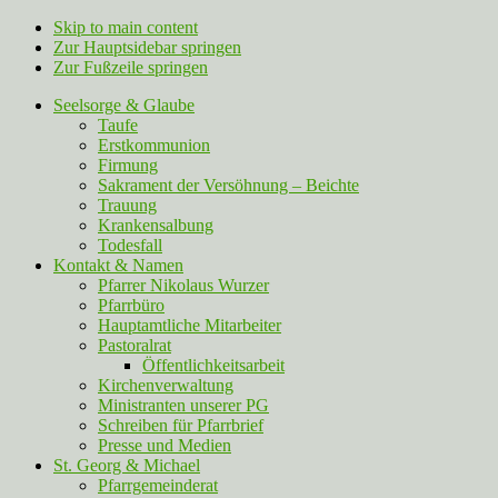
Skip to main content
Zur Hauptsidebar springen
Zur Fußzeile springen
Seelsorge & Glaube
Taufe
Erstkommunion
Firmung
Sakrament der Versöhnung – Beichte
Trauung
Krankensalbung
Todesfall
Kontakt & Namen
Pfarrer Nikolaus Wurzer
Pfarrbüro
Hauptamtliche Mitarbeiter
Pastoralrat
Öffentlichkeitsarbeit
Kirchenverwaltung
Ministranten unserer PG
Schreiben für Pfarrbrief
Presse und Medien
St. Georg & Michael
Pfarrgemeinderat