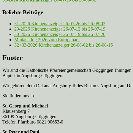
Beliebte Beiträge
31-2026 Kirchenanzeiger 26-07-26 bis 26-08-02
29-2026 Kirchenanzeiger 26-07-12 bis 26-07-19
30-2026 Kirchenanzeiger 26-07-19 bis 26-07-26
Miniausflug 2026 zum Europapark
32+33-2026 Kirchenanzeiger 26-08-02 bis 26-08-16
Footer
Wir sind die Katholische Pfarreien­gemeinschaft Göggingen-Inningen
Baptist in Augsburg-Göggingen.
Wir gehören dem Dekanat Augsburg II des Bistums Augsburg an. Der 
Sie finden uns in…
St. Georg und Michael
Klausenberg 7
86199 Augsburg-Göggingen
Telefon Pfarrbüro 0821 90653-0
St. Peter und Paul