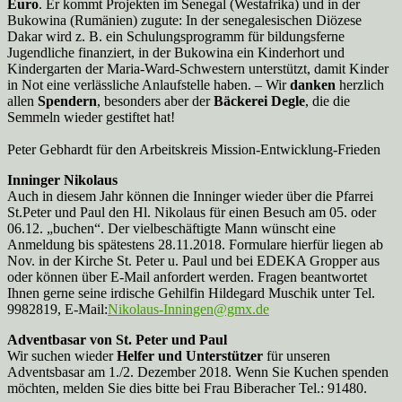
Euro
. Er kommt Projekten im Senegal (Westafrika) und in der
Bukowina (Rumänien) zugute: In der senegalesischen Diözese
Dakar wird z. B. ein Schulungsprogramm für bildungsferne
Jugendliche finanziert, in der Bukowina ein Kinderhort und
Kindergarten der Maria-Ward-Schwestern unterstützt, damit Kinder
in Not eine verlässliche Anlaufstelle haben. – Wir
danken
herzlich
allen
Spendern
, besonders aber der
Bäckerei Degle
, die die
Semmeln wieder gestiftet hat!
Peter Gebhardt für den Arbeitskreis Mission-Entwicklung-Frieden
Inninger Nikolaus
Auch in diesem Jahr können die Inninger wieder über die Pfarrei
St.Peter und Paul den Hl. Nikolaus für einen Besuch am 05. oder
06.12. „buchen“. Der vielbeschäftigte Mann wünscht eine
Anmeldung bis spätestens 28.11.2018. Formulare hierfür liegen ab
Nov. in der Kirche St. Peter u. Paul und bei EDEKA Gropper aus
oder können über E-Mail anfordert werden. Fragen beantwortet
Ihnen gerne seine irdische Gehilfin Hildegard Muschik unter Tel.
9982819, E-Mail:
Nikolaus-Inningen@gmx.de
Adventbasar von St. Peter und Paul
Wir suchen wieder
Helfer und Unterstützer
für unseren
Adventsbasar am 1./2. Dezember 2018. Wenn Sie Kuchen spenden
möchten, melden Sie dies bitte bei Frau Biberacher Tel.: 91480.