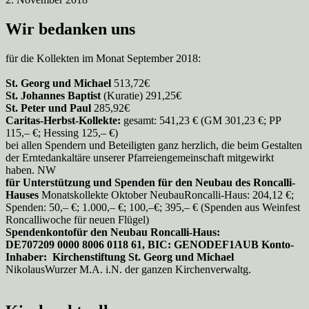
Wir bedanken uns
für die Kollekten im Monat September 2018:
St. Georg und Michael
513,72€
St. Johannes Baptist
(Kuratie) 291,25€
St. Peter und Paul
285,92€
Caritas-Herbst-Kollekte:
gesamt: 541,23 € (GM 301,23 €; PP
115,– €; Hessing 125,– €)
bei allen Spendern und Beteiligten ganz herzlich, die beim Gestalten
der Erntedankaltäre unserer Pfarreiengemeinschaft mitgewirkt
haben. NW
für Unterstützung und Spenden für den Neubau des Roncalli-
Hauses
Monatskollekte Oktober NeubauRoncalli-Haus: 204,12 €;
Spenden: 50,– €; 1.000,– €; 100,–€; 395,– € (Spenden aus Weinfest
Roncalliwoche für neuen Flügel)
Spendenkontofür den Neubau Roncalli-Haus:
DE707209 0000 8006 0118 61, BIC: GENODEF1AUB Konto-
Inhaber: Kirchenstiftung St. Georg und Michael
NikolausWurzer M.A. i.N. der ganzen Kirchenverwaltg.