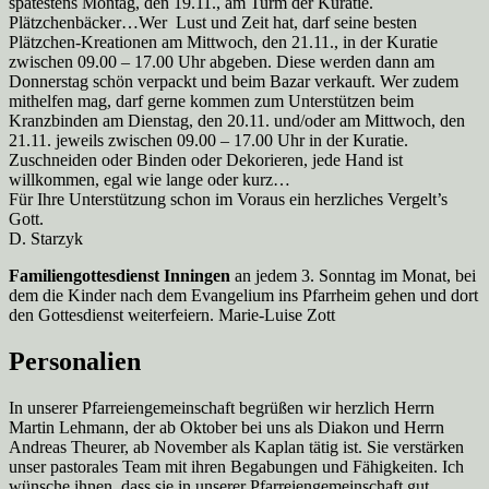
spätestens Montag, den 19.11., am Turm der Kuratie.
Plätzchenbäcker…Wer Lust und Zeit hat, darf seine besten
Plätzchen-Kreationen am Mittwoch, den 21.11., in der Kuratie
zwischen 09.00 – 17.00 Uhr abgeben. Diese werden dann am
Donnerstag schön verpackt und beim Bazar verkauft. Wer zudem
mithelfen mag, darf gerne kommen zum Unterstützen beim
Kranzbinden am Dienstag, den 20.11. und/oder am Mittwoch, den
21.11. jeweils zwischen 09.00 – 17.00 Uhr in der Kuratie.
Zuschneiden oder Binden oder Dekorieren, jede Hand ist
willkommen, egal wie lange oder kurz…
Für Ihre Unterstützung schon im Voraus ein herzliches Vergelt’s
Gott.
D. Starzyk
Familiengottesdienst Inningen
an jedem 3. Sonntag im Monat, bei
dem die Kinder nach dem Evangelium ins Pfarrheim gehen und dort
den Gottesdienst weiterfeiern. Marie-Luise Zott
Personalien
In unserer Pfarreiengemeinschaft begrüßen wir herzlich Herrn
Martin Lehmann, der ab Oktober bei uns als Diakon und Herrn
Andreas Theurer, ab November als Kaplan tätig ist. Sie verstärken
unser pastorales Team mit ihren Begabungen und Fähigkeiten. Ich
wünsche ihnen, dass sie in unserer Pfarreiengemeinschaft gut