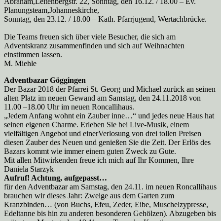
Abraham,Leitenbergstr. 22, Sonntag, den 16.12. / 18.00 – Ev.
Planungsteam,Johanneskirche,
Sonntag, den 23.12. / 18.00 – Kath. Pfarrjugend, Wertachbrücke.
Die Teams freuen sich über viele Besucher, die sich am
Adventskranz zusammenfinden und sich auf Weihnachten
einstimmen lassen.
M. Miehle
Adventbazar Göggingen
Der Bazar 2018 der Pfarrei St. Georg und Michael zurück an seinen
alten Platz im neuen Gewand am Samstag, den 24.11.2018 von
11.00 –18.00 Uhr im neuen Roncallihaus.
„Jedem Anfang wohnt ein Zauber inne…“ und jedes neue Haus hat
seinen eigenen Charme. Erleben Sie bei Live-Musik, einem
vielfältigen Angebot und einerVerlosung von drei tollen Preisen
diesen Zauber des Neuen und genießen Sie die Zeit. Der Erlös des
Bazars kommt wie immer einem guten Zweck zu Gute.
Mit allen Mitwirkenden freue ich mich auf Ihr Kommen, Ihre
Daniela Starzyk
Aufruf! Achtung, aufgepasst…
für den Adventbazar am Samstag, den 24.11. im neuen Roncallihaus
brauchen wir dieses Jahr: Zweige aus dem Garten zum
Kranzbinden… (von Buchs, Efeu, Zeder, Eibe, Muschelzypresse,
Edeltanne bis hin zu anderen besonderen Gehölzen). Abzugeben bis