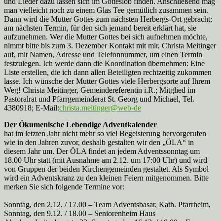
und Lieder dazu lassen sich im Gotteslob finden. Anschließend mag
man vielleicht noch zu einem Glas Tee gemütlich zusammen sein.
Dann wird die Mutter Gottes zum nächsten Herbergs-Ort gebracht;
am nächsten Termin, für den sich jemand bereit erklärt hat, sie
aufzunehmen. Wer die Mutter Gottes bei sich aufnehmen möchte,
nimmt bitte bis zum 3. Dezember Kontakt mit mir, Christa Meitinger
auf, mit Namen, Adresse und Telefonnummer, um einen Termin
festzulegen. Ich werde dann die Koordination übernehmen: Eine
Liste erstellen, die ich dann allen Beteiligten rechtzeitig zukommen
lasse. Ich wünsche der Mutter Gottes viele Herbergsorte auf Ihrem
Weg! Christa Meitinger, Gemeindereferentin i.R.; Mitglied im
Pastoralrat und Pfarrgemeinderat St. Georg und Michael, Tel.
4380918; E-Mail:
christa.meitinger@web-de
Der Ökumenische Lebendige Adventkalender
hat im letzten Jahr nicht mehr so viel Begeisterung hervorgerufen
wie in den Jahren zuvor, deshalb gestalten wir den „ÖLA“ in
diesem Jahr um. Der ÖLA findet an jedem Adventssonntag um
18.00 Uhr statt (mit Ausnahme am 2.12. um 17:00 Uhr) und wird
von Gruppen der beiden Kirchengemeinden gestaltet. Als Symbol
wird ein Adventskranz zu den kleinen Feiern mitgenommen. Bitte
merken Sie sich folgende Termine vor:
Sonntag, den 2.12. / 17.00 – Team Adventsbasar, Kath. Pfarrheim,
Sonntag, den 9.12. / 18.00 – Seniorenheim Haus