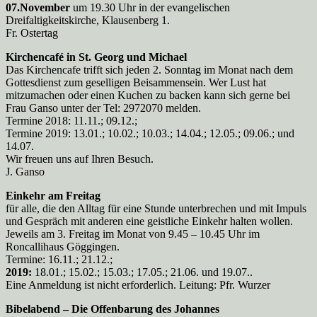
07.November
um 19.30 Uhr in der evangelischen
Dreifaltigkeitskirche, Klausenberg 1.
Fr. Ostertag
Kirchencafé in St. Georg und Michael
Das Kirchencafe trifft sich jeden 2. Sonntag im Monat nach dem
Gottesdienst zum geselligen Beisammensein. Wer Lust hat
mitzumachen oder einen Kuchen zu backen kann sich gerne bei
Frau Ganso unter der Tel: 2972070 melden.
Termine 2018: 11.11.; 09.12.;
Termine 2019: 13.01.; 10.02.; 10.03.; 14.04.; 12.05.; 09.06.; und
14.07.
Wir freuen uns auf Ihren Besuch.
J. Ganso
Einkehr am Freitag
für alle, die den Alltag für eine Stunde unterbrechen und mit Impuls
und Gespräch mit anderen eine geistliche Einkehr halten wollen.
Jeweils am 3. Freitag im Monat von 9.45 – 10.45 Uhr im
Roncallihaus Göggingen.
Termine: 16.11.; 21.12.;
2019:
18.01.; 15.02.; 15.03.; 17.05.; 21.06. und 19.07..
Eine Anmeldung ist nicht erforderlich. Leitung: Pfr. Wurzer
Bibelabend – Die Offenbarung des Johannes