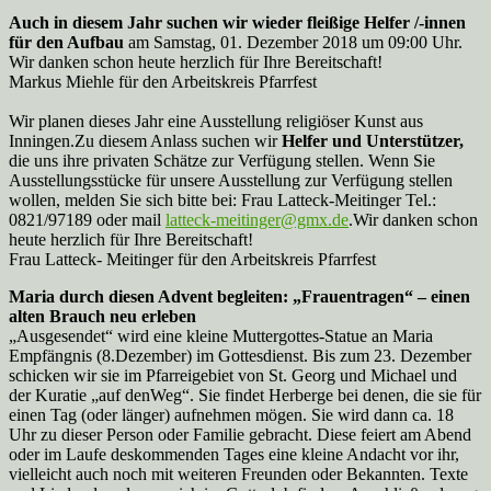
Auch in diesem Jahr suchen wir wieder fleißige Helfer /-innen
für den Aufbau
am Samstag, 01. Dezember 2018 um 09:00 Uhr.
Wir danken schon heute herzlich für Ihre Bereitschaft!
Markus Miehle für den Arbeitskreis Pfarrfest
Wir planen dieses Jahr eine Ausstellung religiöser Kunst aus
Inningen.Zu diesem Anlass suchen wir
Helfer und Unterstützer,
die uns ihre privaten Schätze zur Verfügung stellen. Wenn Sie
Ausstellungsstücke für unsere Ausstellung zur Verfügung stellen
wollen, melden Sie sich bitte bei: Frau Latteck-Meitinger Tel.:
0821/97189 oder mail
latteck-meitinger@gmx.de
.Wir danken schon
heute herzlich für Ihre Bereitschaft!
Frau Latteck- Meitinger für den Arbeitskreis Pfarrfest
Maria durch diesen Advent begleiten: „Frauentragen“ – einen
alten Brauch neu erleben
„Ausgesendet“ wird eine kleine Muttergottes-Statue an Maria
Empfängnis (8.Dezember) im Gottesdienst. Bis zum 23. Dezember
schicken wir sie im Pfarreigebiet von St. Georg und Michael und
der Kuratie „auf denWeg“. Sie findet Herberge bei denen, die sie für
einen Tag (oder länger) aufnehmen mögen. Sie wird dann ca. 18
Uhr zu dieser Person oder Familie gebracht. Diese feiert am Abend
oder im Laufe deskommenden Tages eine kleine Andacht vor ihr,
vielleicht auch noch mit weiteren Freunden oder Bekannten. Texte