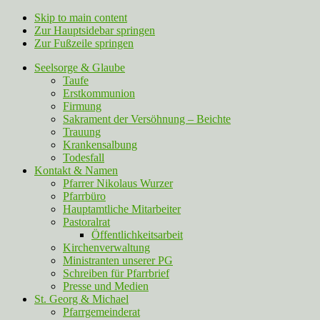
Skip to main content
Zur Hauptsidebar springen
Zur Fußzeile springen
Seelsorge & Glaube
Taufe
Erstkommunion
Firmung
Sakrament der Versöhnung – Beichte
Trauung
Krankensalbung
Todesfall
Kontakt & Namen
Pfarrer Nikolaus Wurzer
Pfarrbüro
Hauptamtliche Mitarbeiter
Pastoralrat
Öffentlichkeitsarbeit
Kirchenverwaltung
Ministranten unserer PG
Schreiben für Pfarrbrief
Presse und Medien
St. Georg & Michael
Pfarrgemeinderat