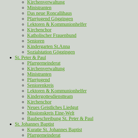
Kirchenverwaltung
Ministranten
Das neue Roncallihaus
Pfarrjugend Göggingen
Lektoren & Kommunionhelfer
Kirchenchor
Katholischer Frauenbund
Senioren
Kindergarten St.Anna
Sozialstation Göggingen
St. Peter & Paul
Pfarrgemeinderat
Kirchenverwaltung
Ministranten
Pfarrjugend
Seniorenkreis
Lektoren & Kommunionhelfer
Kindergottesdienstteam
Kirchenchor
Neues Geistliches Liedgut
Missionskreis Eine-Welt
Baubeschreibung St. Peter & Paul
St. Johannes Baptist
Kuratie St. Johannes Baptist
Pfarrgemeinderat