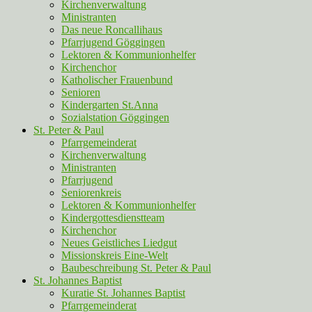
Kirchenverwaltung
Ministranten
Das neue Roncallihaus
Pfarrjugend Göggingen
Lektoren & Kommunionhelfer
Kirchenchor
Katholischer Frauenbund
Senioren
Kindergarten St.Anna
Sozialstation Göggingen
St. Peter & Paul
Pfarrgemeinderat
Kirchenverwaltung
Ministranten
Pfarrjugend
Seniorenkreis
Lektoren & Kommunionhelfer
Kindergottesdienstteam
Kirchenchor
Neues Geistliches Liedgut
Missionskreis Eine-Welt
Baubeschreibung St. Peter & Paul
St. Johannes Baptist
Kuratie St. Johannes Baptist
Pfarrgemeinderat