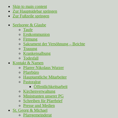
Skip to main content
Zur Hauptsidebar springen
Zur Fußzeile springen
Seelsorge & Glaube
Taufe
Erstkommunion
Firmung
Sakrament der Versöhnung – Beichte
Trauung
Krankensalbung
Todesfall
Kontakt & Namen
Pfarrer Nikolaus Wurzer
Pfarrbüro
Hauptamtliche Mitarbeiter
Pastoralrat
Öffentlichkeitsarbeit
Kirchenverwaltung
Ministranten unserer PG
Schreiben für Pfarrbrief
Presse und Medien
St. Georg & Michael
Pfarrgemeinderat