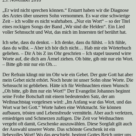
„Er wird nicht sprechen können.“ Erstarrt haben wir die Diagnose
des Arztes über unseren Sohn vernommen. Es war eine schwierige
Zeit – ich wollte es nicht wahrhaben. „Nur ein Wort“ – so der Titel
eines rockigen Songs der Band „Wir sind die Helden“. Ein Lied
voller Sehnsucht und Wut, das mich im Innersten tief berührt hat.
Ich sehe, dass du denkst. – Ich denke, dass du fühlst. – Ich fühle,
dass du willst. – Aber ich hör dich nicht… Hab mir ein Wörterbuch
geliehen. – Dir A bis Z ins Ohr geschrien – Ich stapel tausend wirre
Worte auf, die dich am Ärmel ziehen. Oh bitte, gib mir nur ein Wort.
– Bitte gib mir nur ein Oh…
Der Refrain klingt mir im Ohr wie ein Gebet. Der gute Gott hat aber
mein Gebet nicht erhört. Noch heute ist unser Sohn ohne Worte. Die
Sehnsucht ist geblieben. Hätte ich für Weihnachten einen Wunsch:
„Oh bitte, gib ihm nur ein Wort!“ Der Evangelist Johannes beginnt
seine Frohe Botschaft mit einem bedeutenden Satz, der am
Weihnachtstag vorgelesen wird: „Im Anfang war das Wort, und das
Wort war bei Gott.“ Worte haben eine Wirkmacht. Sie können
aufbauen, trösten und Lebensfreude vermitteln. Aber auch verletzen,
erniedrigen und Schmerzen zufügen. Die Zeit vor Weihnachten
vergeht oft damit, Geschenke auszuwählen. Diese Sorgfalt gilt auch
der Auswahl unserer Worte. Das schönste Geschenk ist ein
liebevolles Wort! Wo das geschieht, beginnt Gottes Reich unter uns