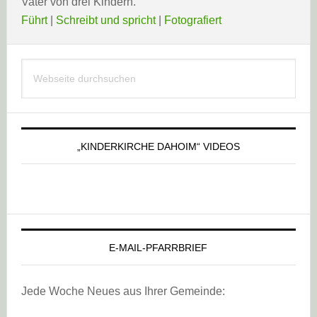
Vater von drei Kindern.
Führt
|
Schreibt und spricht
|
Fotografiert
Haupt-
Webseite
Sidebar
durchsuchen
„KINDERKIRCHE DAHOIM“ VIDEOS
E-MAIL-PFARRBRIEF
Jede Woche Neues aus Ihrer Gemeinde: