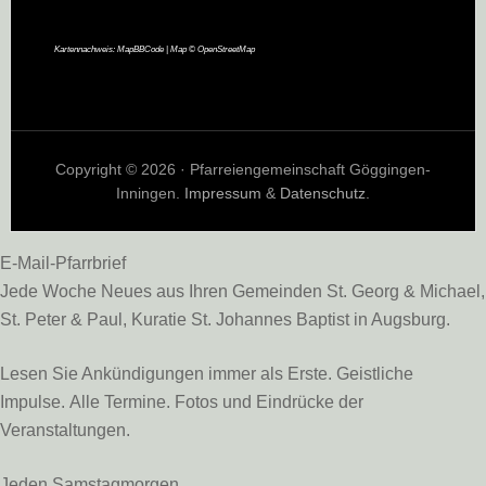
Kartennachweis:
MapBBCode
| Map ©
OpenStreetMap
Copyright © 2026 · Pfarreiengemeinschaft Göggingen-
Inningen.
Impressum
&
Datenschutz
.
E-Mail-Pfarrbrief
Jede Woche Neues aus Ihren Gemeinden St. Georg & Michael,
St. Peter & Paul, Kuratie St. Johannes Baptist in Augsburg.
Lesen Sie Ankündigungen immer als Erste. Geistliche
Impulse. Alle Termine. Fotos und Eindrücke der
Veranstaltungen.
Jeden Samstagmorgen.