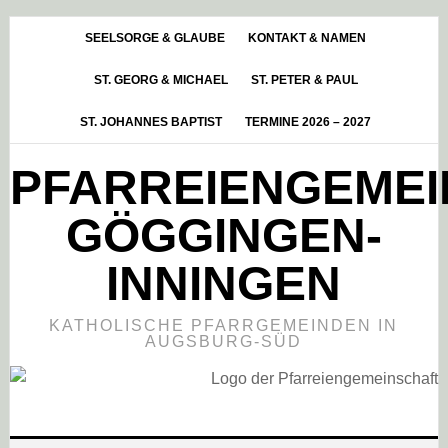
Skip
Zur
Zur
to
Hauptsidebar
Fußzeile
SEELSORGE & GLAUBE
KONTAKT & NAMEN
main
springen
springen
ST. GEORG & MICHAEL
ST. PETER & PAUL
content
ST. JOHANNES BAPTIST
TERMINE 2026 – 2027
PFARREIENGEME
GÖGGINGEN-
INNINGEN
KATHOLISCHE PFARRGEMEINDEN IN
AUGSBURG-SÜD