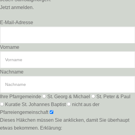
Jetzt anmelden.
E-Mail-Adresse
Vorname
Nachname
Ihre Pfarrgemeinde
St. Georg & Michael
St. Peter & Paul
Kuratie St. Johannes Baptist
nicht aus der
Pfarreiengemeinschaft
Dieses Häkchen müssen Sie anklicken, damit Sie überhaupt
etwas bekommen. Erklärung: