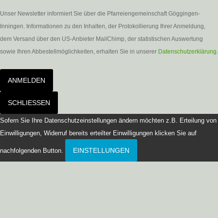
Unser Newsletter informiert Sie über die Pfarreiengemeinschaft Göggingen-
Inningen. Informationen zu den Inhalten, der Protokollierung Ihrer Anmeldung,
dem Versand über den US-Anbieter MailChimp, der statistischen Auswertung
sowie Ihren Abbestellmöglichkeiten, erhalten Sie in unserer
Datenschutzerklärung
.
ANMELDEN
SCHLIESSEN
Sofern Sie Ihre Datenschutzeinstellungen ändern möchten z.B. Erteilung von
Einwilligungen, Widerruf bereits erteilter Einwilligungen klicken Sie auf
EINSTELLUNGEN
nachfolgenden Button.