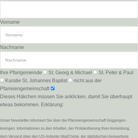
Vorname
Nachname
Ihre Pfarrgemeinde
St. Georg & Michael
St. Peter & Paul
Kuratie St. Johannes Baptist
nicht aus der
Pfarreiengemeinschaft
Dieses Häkchen müssen Sie anklicken, damit Sie überhaupt
etwas bekommen. Erklärung:
Unser Newsletter informiert Sie über die Pfarreiengemeinschaft Göggingen-
Inningen. Informationen zu den Inhalten, der Protokollierung Ihrer Anmeldung,
dem Versand über den US-Anbieter MailChimp, der statistischen Auswertung