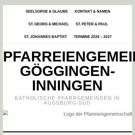
Skip
Zur
Zur
to
Hauptsidebar
Fußzeile
SEELSORGE & GLAUBE
KONTAKT & NAMEN
main
springen
springen
ST. GEORG & MICHAEL
ST. PETER & PAUL
content
ST. JOHANNES BAPTIST
TERMINE 2026 – 2027
PFARREIENGEME
GÖGGINGEN-
INNINGEN
KATHOLISCHE PFARRGEMEINDEN IN
AUGSBURG-SÜD