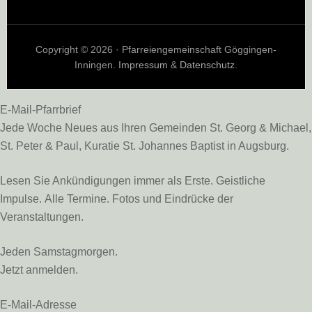
Copyright © 2026 · Pfarreiengemeinschaft Göggingen-
Inningen.
Impressum
&
Datenschutz
.
E-Mail-Pfarrbrief
Jede Woche Neues aus Ihren Gemeinden St. Georg & Michael,
St. Peter & Paul, Kuratie St. Johannes Baptist in Augsburg.
Lesen Sie Ankündigungen immer als Erste. Geistliche
Impulse. Alle Termine. Fotos und Eindrücke der
Veranstaltungen.
Jeden Samstagmorgen.
Jetzt anmelden.
E-Mail-Adresse