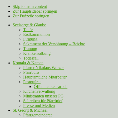
Skip to main content
Zur Hauptsidebar springen
Zur Fußzeile springen
Seelsorge & Glaube
Taufe
Erstkommunion
Firmung
Sakrament der Versöhnung – Beichte
Trauung
Krankensalbung
Todesfall
Kontakt & Namen
Pfarrer Nikolaus Wurzer
Pfarrbüro
Hauptamtliche Mitarbeiter
Pastoralrat
Öffentlichkeitsarbeit
Kirchenverwaltung
Ministranten unserer PG
Schreiben für Pfarrbrief
Presse und Medien
St. Georg & Michael
Pfarrgemeinderat