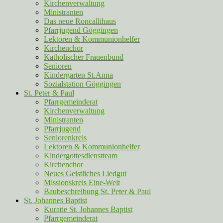
Kirchenverwaltung
Ministranten
Das neue Roncallihaus
Pfarrjugend Göggingen
Lektoren & Kommunionhelfer
Kirchenchor
Katholischer Frauenbund
Senioren
Kindergarten St.Anna
Sozialstation Göggingen
St. Peter & Paul
Pfarrgemeinderat
Kirchenverwaltung
Ministranten
Pfarrjugend
Seniorenkreis
Lektoren & Kommunionhelfer
Kindergottesdienstteam
Kirchenchor
Neues Geistliches Liedgut
Missionskreis Eine-Welt
Baubeschreibung St. Peter & Paul
St. Johannes Baptist
Kuratie St. Johannes Baptist
Pfarrgemeinderat