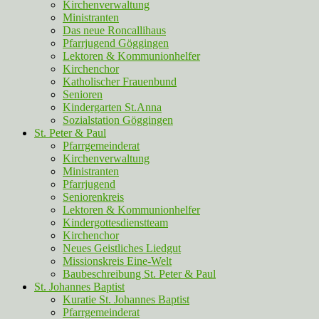
Kirchenverwaltung
Ministranten
Das neue Roncallihaus
Pfarrjugend Göggingen
Lektoren & Kommunionhelfer
Kirchenchor
Katholischer Frauenbund
Senioren
Kindergarten St.Anna
Sozialstation Göggingen
St. Peter & Paul
Pfarrgemeinderat
Kirchenverwaltung
Ministranten
Pfarrjugend
Seniorenkreis
Lektoren & Kommunionhelfer
Kindergottesdienstteam
Kirchenchor
Neues Geistliches Liedgut
Missionskreis Eine-Welt
Baubeschreibung St. Peter & Paul
St. Johannes Baptist
Kuratie St. Johannes Baptist
Pfarrgemeinderat