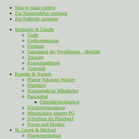
Skip to main content
Zur Hauptsidebar springen
Zur Fußzeile springen
Seelsorge & Glaube
Taufe
Erstkommunion
Firmung
Sakrament der Versöhnung – Beichte
Trauung
Krankensalbung
Todesfall
Kontakt & Namen
Pfarrer Nikolaus Wurzer
Pfarrbüro
Hauptamtliche Mitarbeiter
Pastoralrat
Öffentlichkeitsarbeit
Kirchenverwaltung
Ministranten unserer PG
Schreiben für Pfarrbrief
Presse und Medien
St. Georg & Michael
Pfarrgemeinderat