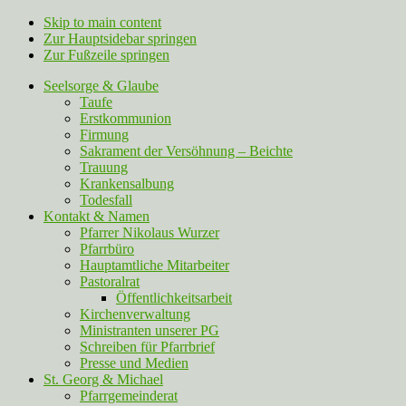
Skip to main content
Zur Hauptsidebar springen
Zur Fußzeile springen
Seelsorge & Glaube
Taufe
Erstkommunion
Firmung
Sakrament der Versöhnung – Beichte
Trauung
Krankensalbung
Todesfall
Kontakt & Namen
Pfarrer Nikolaus Wurzer
Pfarrbüro
Hauptamtliche Mitarbeiter
Pastoralrat
Öffentlichkeitsarbeit
Kirchenverwaltung
Ministranten unserer PG
Schreiben für Pfarrbrief
Presse und Medien
St. Georg & Michael
Pfarrgemeinderat