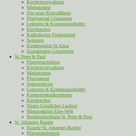
Kirchenverwaltung
Ministranten
Das neue Roncallihaus
Pfarrjugend Göggingen
Lektoren & Kommunionhelfer
Kirchenchor
Katholischer Frauenbund
Senioren
Kindergarten St.Anna
Sozialstation Göggingen
St. Peter & Paul
Pfarrgemeinderat
Kirchenverwaltung
Ministranten
Pfarrjugend
Seniorenkreis
Lektoren & Kommunionhelfer
Kindergottesdienstteam
Kirchenchor
Neues Geistliches Liedgut
Missionskreis Eine-Welt
Baubeschreibung St. Peter & Paul
St. Johannes Baptist
Kuratie St. Johannes Baptist
Pfarrgemeinderat