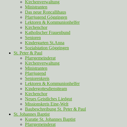
Kirchenverwaltung
Ministranten
Das neue Roncallihaus
Pfarrjugend Göggingen
Lektoren & Kommunionhelfer
Kirchenchor
Katholischer Frauenbund
Senioren
Kindergarten St.Anna
Sozialstation Göggingen
St. Peter & Paul
Pfarrgemeinderat
Kirchenverwaltung
Ministranten
Pfarrjugend
Seniorenkreis
Lektoren & Kommunionhelfer
Kindergottesdienstteam
Kirchenchor
Neues Geistliches Liedgut
Missionskreis Eine-Welt
Baubeschreibung St. Peter & Paul
St. Johannes Baptist
Kuratie St. Johannes Baptist
Pfarrgemeinderat