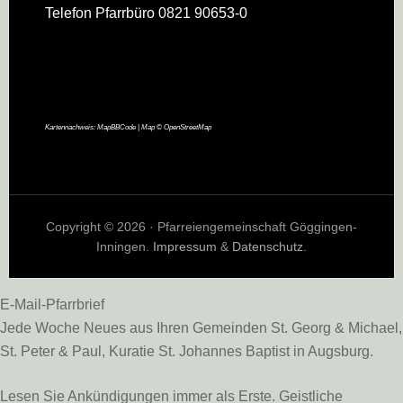
Telefon Pfarrbüro 0821 90653-0
Kartennachweis:
MapBBCode
| Map ©
OpenStreetMap
Copyright © 2026 · Pfarreiengemeinschaft Göggingen-
Inningen.
Impressum
&
Datenschutz
.
E-Mail-Pfarrbrief
Jede Woche Neues aus Ihren Gemeinden St. Georg & Michael,
St. Peter & Paul, Kuratie St. Johannes Baptist in Augsburg.
Lesen Sie Ankündigungen immer als Erste. Geistliche