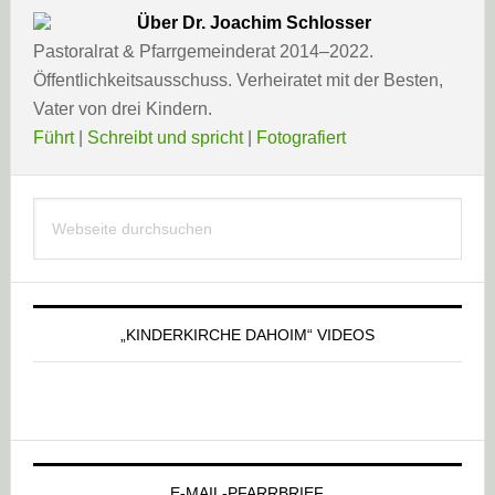
Über
Dr. Joachim Schlosser
Pastoralrat & Pfarrgemeinderat 2014–2022.
Öffentlichkeitsausschuss. Verheiratet mit der Besten,
Vater von drei Kindern.
Führt
|
Schreibt und spricht
|
Fotografiert
Haupt-
Webseite
Sidebar
durchsuchen
„KINDERKIRCHE DAHOIM“ VIDEOS
E-MAIL-PFARRBRIEF