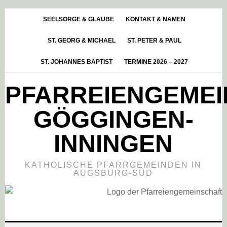
Skip
Zur
Zur
to
Hauptsidebar
Fußzeile
SEELSORGE & GLAUBE
KONTAKT & NAMEN
main
springen
springen
ST. GEORG & MICHAEL
ST. PETER & PAUL
content
ST. JOHANNES BAPTIST
TERMINE 2026 – 2027
PFARREIENGEME
GÖGGINGEN-
INNINGEN
KATHOLISCHE PFARRGEMEINDEN IN
AUGSBURG-SÜD