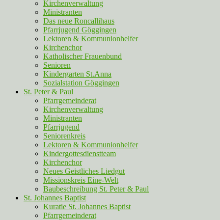
Kirchenverwaltung
Ministranten
Das neue Roncallihaus
Pfarrjugend Göggingen
Lektoren & Kommunionhelfer
Kirchenchor
Katholischer Frauenbund
Senioren
Kindergarten St.Anna
Sozialstation Göggingen
St. Peter & Paul
Pfarrgemeinderat
Kirchenverwaltung
Ministranten
Pfarrjugend
Seniorenkreis
Lektoren & Kommunionhelfer
Kindergottesdienstteam
Kirchenchor
Neues Geistliches Liedgut
Missionskreis Eine-Welt
Baubeschreibung St. Peter & Paul
St. Johannes Baptist
Kuratie St. Johannes Baptist
Pfarrgemeinderat