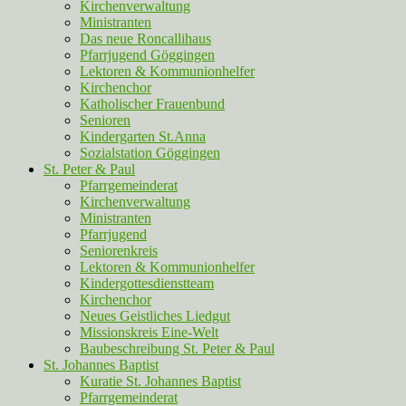
Kirchenverwaltung
Ministranten
Das neue Roncallihaus
Pfarrjugend Göggingen
Lektoren & Kommunionhelfer
Kirchenchor
Katholischer Frauenbund
Senioren
Kindergarten St.Anna
Sozialstation Göggingen
St. Peter & Paul
Pfarrgemeinderat
Kirchenverwaltung
Ministranten
Pfarrjugend
Seniorenkreis
Lektoren & Kommunionhelfer
Kindergottesdienstteam
Kirchenchor
Neues Geistliches Liedgut
Missionskreis Eine-Welt
Baubeschreibung St. Peter & Paul
St. Johannes Baptist
Kuratie St. Johannes Baptist
Pfarrgemeinderat