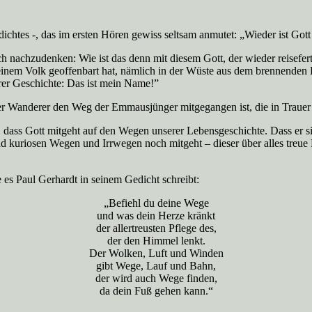
dichtes -, das im ersten Hören gewiss seltsam anmutet: „Wieder ist Gott 
n ich nachzudenken: Wie ist das denn mit diesem Gott, der wieder reisef
seinem Volk geoffenbart hat, nämlich in der Wüste aus dem brennenden D
rer Geschichte: Das ist mein Name!”
rer Wanderer den Weg der Emmausjünger mitgegangen ist, die in Traue
anke, dass Gott mitgeht auf den Wegen unserer Lebensgeschichte. Dass e
und kuriosen Wegen und Irrwegen noch mitgeht – dieser über alles treu
 es Paul Gerhardt in seinem Gedicht schreibt:
„Befiehl du deine Wege
und was dein Herze kränkt
der allertreusten Pflege des,
der den Himmel lenkt.
Der Wolken, Luft und Winden
gibt Wege, Lauf und Bahn,
der wird auch Wege finden,
da dein Fuß gehen kann.“