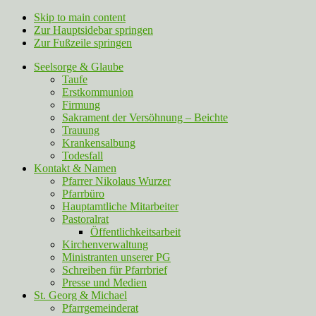
Skip to main content
Zur Hauptsidebar springen
Zur Fußzeile springen
Seelsorge & Glaube
Taufe
Erstkommunion
Firmung
Sakrament der Versöhnung – Beichte
Trauung
Krankensalbung
Todesfall
Kontakt & Namen
Pfarrer Nikolaus Wurzer
Pfarrbüro
Hauptamtliche Mitarbeiter
Pastoralrat
Öffentlichkeitsarbeit
Kirchenverwaltung
Ministranten unserer PG
Schreiben für Pfarrbrief
Presse und Medien
St. Georg & Michael
Pfarrgemeinderat