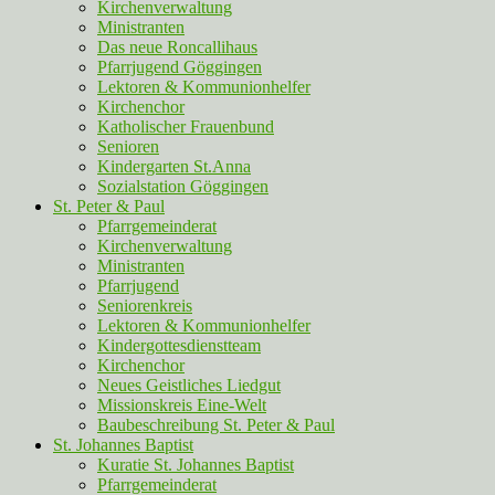
Kirchenverwaltung
Ministranten
Das neue Roncallihaus
Pfarrjugend Göggingen
Lektoren & Kommunionhelfer
Kirchenchor
Katholischer Frauenbund
Senioren
Kindergarten St.Anna
Sozialstation Göggingen
St. Peter & Paul
Pfarrgemeinderat
Kirchenverwaltung
Ministranten
Pfarrjugend
Seniorenkreis
Lektoren & Kommunionhelfer
Kindergottesdienstteam
Kirchenchor
Neues Geistliches Liedgut
Missionskreis Eine-Welt
Baubeschreibung St. Peter & Paul
St. Johannes Baptist
Kuratie St. Johannes Baptist
Pfarrgemeinderat