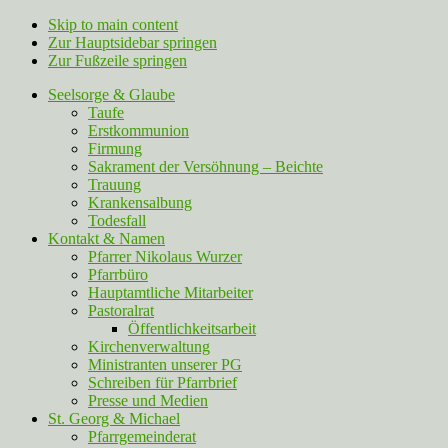
Skip to main content
Zur Hauptsidebar springen
Zur Fußzeile springen
Seelsorge & Glaube
Taufe
Erstkommunion
Firmung
Sakrament der Versöhnung – Beichte
Trauung
Krankensalbung
Todesfall
Kontakt & Namen
Pfarrer Nikolaus Wurzer
Pfarrbüro
Hauptamtliche Mitarbeiter
Pastoralrat
Öffentlichkeitsarbeit
Kirchenverwaltung
Ministranten unserer PG
Schreiben für Pfarrbrief
Presse und Medien
St. Georg & Michael
Pfarrgemeinderat