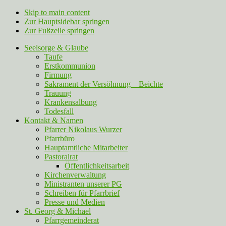
Skip to main content
Zur Hauptsidebar springen
Zur Fußzeile springen
Seelsorge & Glaube
Taufe
Erstkommunion
Firmung
Sakrament der Versöhnung – Beichte
Trauung
Krankensalbung
Todesfall
Kontakt & Namen
Pfarrer Nikolaus Wurzer
Pfarrbüro
Hauptamtliche Mitarbeiter
Pastoralrat
Öffentlichkeitsarbeit
Kirchenverwaltung
Ministranten unserer PG
Schreiben für Pfarrbrief
Presse und Medien
St. Georg & Michael
Pfarrgemeinderat