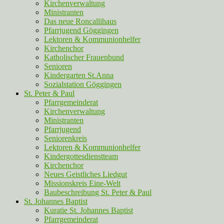
Kirchenverwaltung
Ministranten
Das neue Roncallihaus
Pfarrjugend Göggingen
Lektoren & Kommunionhelfer
Kirchenchor
Katholischer Frauenbund
Senioren
Kindergarten St.Anna
Sozialstation Göggingen
St. Peter & Paul
Pfarrgemeinderat
Kirchenverwaltung
Ministranten
Pfarrjugend
Seniorenkreis
Lektoren & Kommunionhelfer
Kindergottesdienstteam
Kirchenchor
Neues Geistliches Liedgut
Missionskreis Eine-Welt
Baubeschreibung St. Peter & Paul
St. Johannes Baptist
Kuratie St. Johannes Baptist
Pfarrgemeinderat