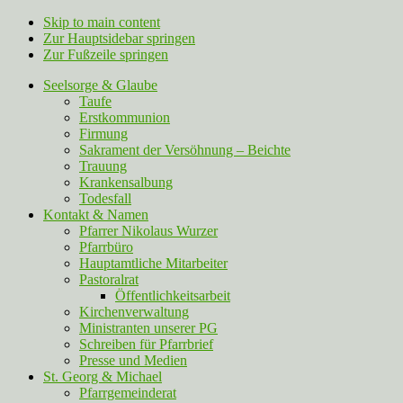
Skip to main content
Zur Hauptsidebar springen
Zur Fußzeile springen
Seelsorge & Glaube
Taufe
Erstkommunion
Firmung
Sakrament der Versöhnung – Beichte
Trauung
Krankensalbung
Todesfall
Kontakt & Namen
Pfarrer Nikolaus Wurzer
Pfarrbüro
Hauptamtliche Mitarbeiter
Pastoralrat
Öffentlichkeitsarbeit
Kirchenverwaltung
Ministranten unserer PG
Schreiben für Pfarrbrief
Presse und Medien
St. Georg & Michael
Pfarrgemeinderat