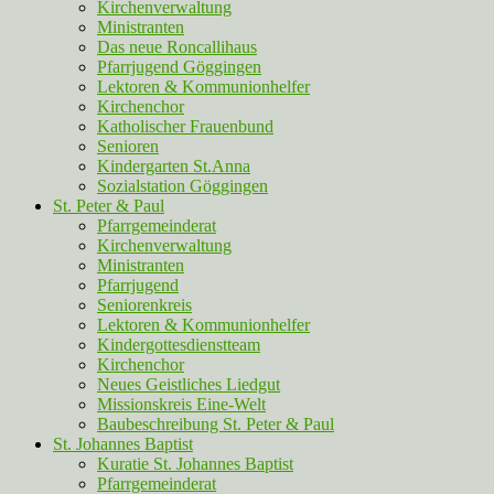
Kirchenverwaltung
Ministranten
Das neue Roncallihaus
Pfarrjugend Göggingen
Lektoren & Kommunionhelfer
Kirchenchor
Katholischer Frauenbund
Senioren
Kindergarten St.Anna
Sozialstation Göggingen
St. Peter & Paul
Pfarrgemeinderat
Kirchenverwaltung
Ministranten
Pfarrjugend
Seniorenkreis
Lektoren & Kommunionhelfer
Kindergottesdienstteam
Kirchenchor
Neues Geistliches Liedgut
Missionskreis Eine-Welt
Baubeschreibung St. Peter & Paul
St. Johannes Baptist
Kuratie St. Johannes Baptist
Pfarrgemeinderat