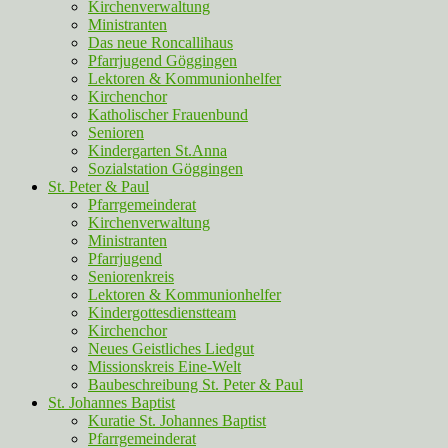
Kirchenverwaltung
Ministranten
Das neue Roncallihaus
Pfarrjugend Göggingen
Lektoren & Kommunionhelfer
Kirchenchor
Katholischer Frauenbund
Senioren
Kindergarten St.Anna
Sozialstation Göggingen
St. Peter & Paul
Pfarrgemeinderat
Kirchenverwaltung
Ministranten
Pfarrjugend
Seniorenkreis
Lektoren & Kommunionhelfer
Kindergottesdienstteam
Kirchenchor
Neues Geistliches Liedgut
Missionskreis Eine-Welt
Baubeschreibung St. Peter & Paul
St. Johannes Baptist
Kuratie St. Johannes Baptist
Pfarrgemeinderat