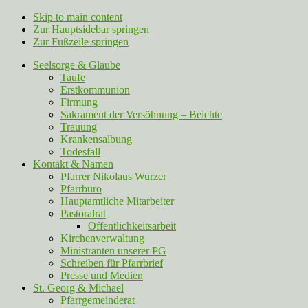
Skip to main content
Zur Hauptsidebar springen
Zur Fußzeile springen
Seelsorge & Glaube
Taufe
Erstkommunion
Firmung
Sakrament der Versöhnung – Beichte
Trauung
Krankensalbung
Todesfall
Kontakt & Namen
Pfarrer Nikolaus Wurzer
Pfarrbüro
Hauptamtliche Mitarbeiter
Pastoralrat
Öffentlichkeitsarbeit
Kirchenverwaltung
Ministranten unserer PG
Schreiben für Pfarrbrief
Presse und Medien
St. Georg & Michael
Pfarrgemeinderat