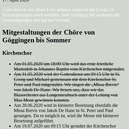
Gottesdienste aus dieser Liste können aufgrund der Covid-19-
Beschränkungen noch entfallen, bitte verfolgen Sie weiterhin die
Ankündigungen hier auf der Website.
Mitgestaltungen der Chöre von
Göggingen bis Sommer
Kirchenchor
Am 01.05.2020 um 18:00 Uhr wird das erste feierliche
Marienlob in Johannes Baptist vom Kirchenchor mitgestaltet.
Am 31.05.2020 wird der Gottesdienst um 09:15 Uhr in St.
Georg und Michael gemeinsam mit dem Kirchenchor St.
Peter und Paul mitgestaltet. Wir singen die „Missa Brevis“
von Jakob De Hane. Wir freuen uns, dass wir das
Blasorchester aus Langenneufnach unter der Leitung von
Max Menz gewinnen konnten.
Am 28.06.2020 wird in kleinerer Besetzung ebenfalls die
Missa Brevis von Jakob De Hane in St. Peter und Paul
gesungen. Da es möglich ist, wird die Messe mit kleinerer
Besetzung aufgeführt.
Am 19.07.2020 um 09:15 Uhr gestaltet der Kirchenchor