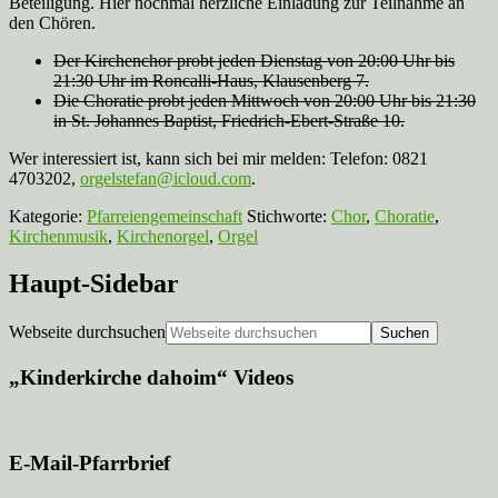
Beteiligung. Hier nochmal herzliche Einladung zur Teilnahme an
den Chören.
Der Kirchenchor probt jeden Dienstag von 20:00 Uhr bis
21:30 Uhr im Roncalli-Haus, Klausenberg 7.
Die Choratie probt jeden Mittwoch von 20:00 Uhr bis 21:30
in St. Johannes Baptist, Friedrich-Ebert-Straße 10.
Wer interessiert ist, kann sich bei mir melden: Telefon: 0821
4703202,
orgelstefan@icloud.com
.
Kategorie:
Pfarreiengemeinschaft
Stichworte:
Chor
,
Choratie
,
Kirchenmusik
,
Kirchenorgel
,
Orgel
Haupt-Sidebar
Webseite durchsuchen
„Kinderkirche dahoim“ Videos
E-Mail-Pfarrbrief