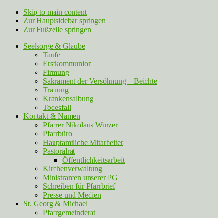
Skip to main content
Zur Hauptsidebar springen
Zur Fußzeile springen
Seelsorge & Glaube
Taufe
Erstkommunion
Firmung
Sakrament der Versöhnung – Beichte
Trauung
Krankensalbung
Todesfall
Kontakt & Namen
Pfarrer Nikolaus Wurzer
Pfarrbüro
Hauptamtliche Mitarbeiter
Pastoralrat
Öffentlichkeitsarbeit
Kirchenverwaltung
Ministranten unserer PG
Schreiben für Pfarrbrief
Presse und Medien
St. Georg & Michael
Pfarrgemeinderat