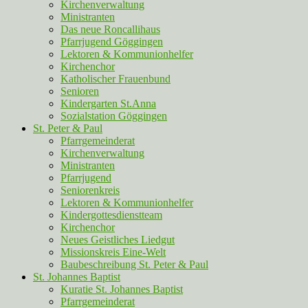
Kirchenverwaltung
Ministranten
Das neue Roncallihaus
Pfarrjugend Göggingen
Lektoren & Kommunionhelfer
Kirchenchor
Katholischer Frauenbund
Senioren
Kindergarten St.Anna
Sozialstation Göggingen
St. Peter & Paul
Pfarrgemeinderat
Kirchenverwaltung
Ministranten
Pfarrjugend
Seniorenkreis
Lektoren & Kommunionhelfer
Kindergottesdienstteam
Kirchenchor
Neues Geistliches Liedgut
Missionskreis Eine-Welt
Baubeschreibung St. Peter & Paul
St. Johannes Baptist
Kuratie St. Johannes Baptist
Pfarrgemeinderat