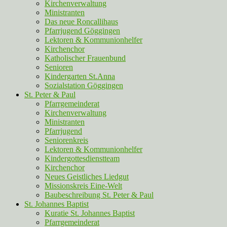
Kirchenverwaltung
Ministranten
Das neue Roncallihaus
Pfarrjugend Göggingen
Lektoren & Kommunionhelfer
Kirchenchor
Katholischer Frauenbund
Senioren
Kindergarten St.Anna
Sozialstation Göggingen
St. Peter & Paul
Pfarrgemeinderat
Kirchenverwaltung
Ministranten
Pfarrjugend
Seniorenkreis
Lektoren & Kommunionhelfer
Kindergottesdienstteam
Kirchenchor
Neues Geistliches Liedgut
Missionskreis Eine-Welt
Baubeschreibung St. Peter & Paul
St. Johannes Baptist
Kuratie St. Johannes Baptist
Pfarrgemeinderat