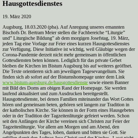
Hausgottesdienstes
19. März 2020
Augsburg, 18.03.2020 (pba). Auf Anregung unseres ernannten
Bischofs Dr. Bertram Meier stellen die Fachbereiche “Liturgie”
und” Liturgische Bildung” ab dem morgigen Josefstag, 19. März,
jeden Tag eine Vorlage zur Feier eines kurzen Hausgottesdienstes
zur Verfügung. Diese Initiative ist wichtig, weil Gläubige wegen der
Corona-Pandemie derzeit nicht mehr gemeinsam in öffentlichen
Gottesdiensten beten können. Lediglich für das private Gebet
bleiben die Kirchen im Bistum Augsburg bis auf weiteres geöffnet.
Die Texte orientieren sich am jeweiligen Tagesevangelium. Sie
finden sich ab sofort auf der Bistumshomepage unter dem Link
www.bistum-augsburg.de/hausgottesdienste
sowie einem Banner
mit Bild des Doms am obigen Rand der Homepage. Sie werden
laufend aktualisiert und zum Ausdrucken bereitgestellt.
Hausgottesdienste, bei denen Familien miteinander das Wort Gottes
hören und gemeinsam beten, gehören seit langem zur Tradition in
der katholischen Kirche. Sie können in der Form eines Hausgebetes
oder in der Tradition der Tagzeitenliturgie gefeiert werden. Schon
seit den Anfängen der Kirche vereinen sich Christen zur Feier der
Tagzeitenliturgie. Vor allem am Morgen und am Abend, den
Angelpunkten des Tages, loben, danken und bitten sie Gott. Sie
erfüllen damit den Auftrag Jesu Christi und der Kirche: „Lasst nicht