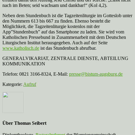
nach im Beten; seid wachsam und dankbar!“ (Kol 4,2).
Neben dem Stundenbuch ist die Tagzeitenliturgie im Gotteslob unter
den Nummern 613 bis 667 zu finden. Ebenso besteht die
Möglichkeit, die Tagzeitenliturgie kostenlos mit der
App”Stundenbuch” auf das Smartphone zu laden. Sie wird vom
Katholischen Pressebund in Zusammenarbeit mit dem Deutschen
Liturgischen Institut herausgegeben. Auch auf der Seite
www.katholisch.de
ist das Stundenbuch abrufbar.
GENERALVIKARIAT, ZENTRALE DIENSTE, ABTEILUNG
KOMMUNIKATION
Telefon: 0821 3166-8324, E-Mail:
presse@bistum-augsburg.de
Kategorie:
Aufruf
Über
Thomas Seibert
Diplomtheologe,
Pastoralreferent
der Pfarreiengemeinschaft