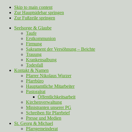
Skip to main content
Zur Hauptsidebar springen
Zur Fußzeile springen
Seelsorge & Glaube
Taufe
Erstkommunion
Firmung
Sakrament der Versöhnung – Beichte
Trauung
Krankensalbung
Todesfall
Kontakt & Namen
Pfarrer Nikolaus Wurzer
Pfarrbüro
Hauptamtliche Mitarbeiter
Pastoralrat
Öffentlichkeitsarbeit
Kirchenverwaltung
Ministranten unserer PG
Schreiben für Pfarrbrief
Presse und Medien
St. Georg & Michael
Pfarrgemeinderat