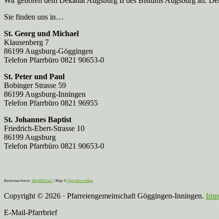
Wir gehören dem Dekanat Augsburg II des Bistums Augsburg an. Der 
Sie finden uns in…
St. Georg und Michael
Klausenberg 7
86199 Augsburg-Göggingen
Telefon Pfarrbüro 0821 90653-0
St. Peter und Paul
Bobinger Strasse 59
86199 Augsburg-Inningen
Telefon Pfarrbüro 0821 96955
St. Johannes Baptist
Friedrich-Ebert-Strasse 10
86199 Augsburg
Telefon Pfarrbüro 0821 90653-0
Kartennachweis:
MapBBCode
| Map ©
OpenStreetMap
Copyright © 2026 · Pfarreiengemeinschaft Göggingen-Inningen.
Imp
E-Mail-Pfarrbrief