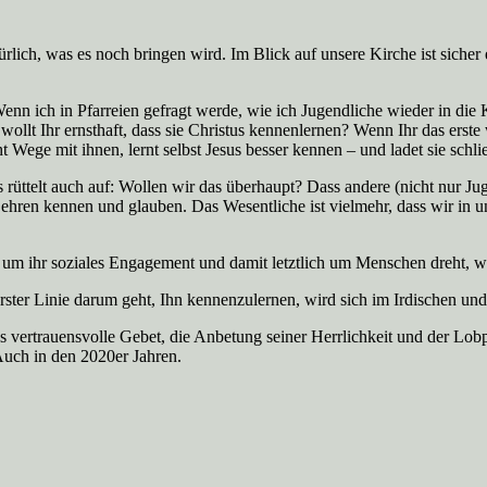
ürlich, was es noch bringen wird. Im Blick auf unsere Kirche ist siche
nn ich in Pfarreien gefragt werde, wie ich Jugendliche wieder in die Ki
llt Ihr ernsthaft, dass sie Christus kennenlernen? Wenn Ihr das erste w
eht Wege mit ihnen, lernt selbst Jesus besser kennen – und ladet sie schli
es rüttelt auch auf: Wollen wir das überhaupt? Dass andere (nicht nur
n Lehren kennen und glauben. Das Wesentliche ist vielmehr, dass wir in 
t, um ihr soziales Engagement und damit letztlich um Menschen dreht,
erster Linie darum geht, Ihn kennenzulernen, wird sich im Irdischen und
s vertrauensvolle Gebet, die Anbetung seiner Herrlichkeit und der Lobp
Auch in den 2020er Jahren.