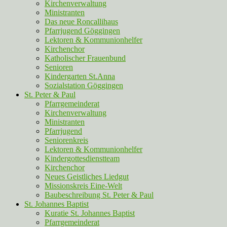
Kirchenverwaltung
Ministranten
Das neue Roncallihaus
Pfarrjugend Göggingen
Lektoren & Kommunionhelfer
Kirchenchor
Katholischer Frauenbund
Senioren
Kindergarten St.Anna
Sozialstation Göggingen
St. Peter & Paul
Pfarrgemeinderat
Kirchenverwaltung
Ministranten
Pfarrjugend
Seniorenkreis
Lektoren & Kommunionhelfer
Kindergottesdienstteam
Kirchenchor
Neues Geistliches Liedgut
Missionskreis Eine-Welt
Baubeschreibung St. Peter & Paul
St. Johannes Baptist
Kuratie St. Johannes Baptist
Pfarrgemeinderat