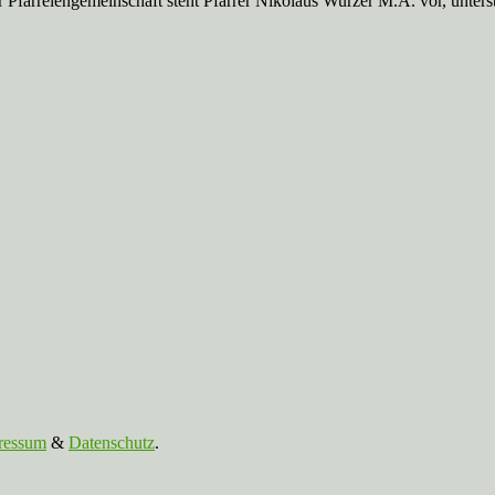
Pfarreien­gemeinschaft steht Pfarrer Nikolaus Wurzer M.A. vor, unte
ressum
&
Datenschutz
.