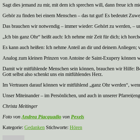
Sagt dies jemand zu mir, mit dem ich sprechen will, dann freue ich m
Gehör zu finden bei einem Menschen – das tut gut! Es bedeutet Zuw
Das brauchen wir notwendig – immer wieder: Gehört zu werden, – 
„Ich bin ganz Ohr“ heißt auch: Ich nehme mir Zeit für dich; ich horche
Es kann auch heißen: Ich nehme Anteil an dir und deinem Anliegen; vi
Analog zum kleinen Prinzen von Antoine de Saint-Exupery können wir
Damit wir mitfühlende Menschen sein können, brauchen wir Hilfe: Be
Gott selbst also schenkt uns ein mitfühlendes Herz.
Im Vertrauen darauf können wir mitfühlend „ganz Ohr werden“, we
Unser Miteinander – im Persönlichen, und auch in unserer Pfarrei(e
Christa Meitinger
Foto von
Andrea Piacquadio
von
Pexels
Kategorie:
Gedanken
Stichworte:
Hören