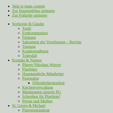
Skip to main content
Zur Hauptsidebar springen
Zur Fußzeile springen
Seelsorge & Glaube
Taufe
Erstkommunion
Firmung
Sakrament der Versöhnung – Beichte
Trauung
Krankensalbung
Todesfall
Kontakt & Namen
Pfarrer Nikolaus Wurzer
Pfarrbüro
Hauptamtliche Mitarbeiter
Pastoralrat
Öffentlichkeitsarbeit
Kirchenverwaltung
Ministranten unserer PG
Schreiben für Pfarrbrief
Presse und Medien
St. Georg & Michael
Pfarrgemeinderat