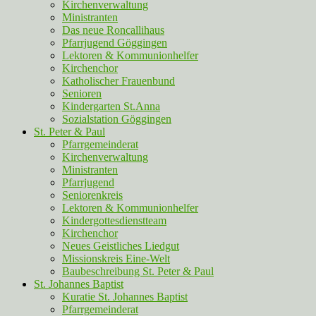
Kirchenverwaltung
Ministranten
Das neue Roncallihaus
Pfarrjugend Göggingen
Lektoren & Kommunionhelfer
Kirchenchor
Katholischer Frauenbund
Senioren
Kindergarten St.Anna
Sozialstation Göggingen
St. Peter & Paul
Pfarrgemeinderat
Kirchenverwaltung
Ministranten
Pfarrjugend
Seniorenkreis
Lektoren & Kommunionhelfer
Kindergottesdienstteam
Kirchenchor
Neues Geistliches Liedgut
Missionskreis Eine-Welt
Baubeschreibung St. Peter & Paul
St. Johannes Baptist
Kuratie St. Johannes Baptist
Pfarrgemeinderat