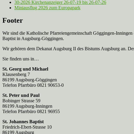
30-2026 Kirchenanzeiger 26-07-19 bis 26-07-26
Miniausflug 2026 zum Europapark
Footer
Wir sind die Katholische Pfarreien­gemeinschaft Göggingen-Inningen
Baptist in Augsburg-Göggingen.
Wir gehören dem Dekanat Augsburg II des Bistums Augsburg an. Der 
Sie finden uns in…
St. Georg und Michael
Klausenberg 7
86199 Augsburg-Göggingen
Telefon Pfarrbüro 0821 90653-0
St. Peter und Paul
Bobinger Strasse 59
86199 Augsburg-Inningen
Telefon Pfarrbüro 0821 96955
St. Johannes Baptist
Friedrich-Ebert-Strasse 10
86199 Augsburg