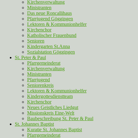
Kirchenverwaltung
Ministranten
Das neue Roncallihaus
Pfarrjugend Göggingen
Lektoren & Kommunionhelfer
Kirchenchor
Katholischer Frauenbund
Senioren
Kindergarten St.Anna
Sozialstation Göggingen
St. Peter & Paul
Pfarrgemeinderat
Kirchenverwaltung
Ministranten
Pfarrjugend
Seniorenkreis
Lektoren & Kommunionhelfer
Kindergottesdienstteam
Kirchenchor
Neues Geistliches Liedgut
Missionskreis Eine-Welt
Baubeschreibung St. Peter & Paul
St. Johannes Baptist
Kuratie St. Johannes Baptist
Pfarrgemeinderat