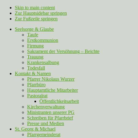
Skip to main content
Zur Hauptsidebar springen
Zur Fußzeile springen
Seelsorge & Glaube
Taufe
Erstkommunion
Firmung
Sakrament der Versöhnung – Beichte
Trauung
Krankensalbung
Todesfall
Kontakt & Namen
Pfarrer Nikolaus Wurzer
Pfarrbüro
Hauptamtliche Mitarbeiter
Pastoralrat
Öffentlichkeitsarbeit
Kirchenverwaltung
Ministranten unserer PG
Schreiben für Pfarrbrief
Presse und Medien
St. Georg & Michael
Pfarrgemeinderat