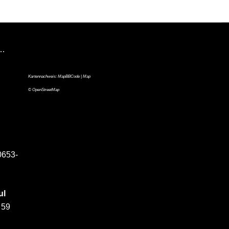
n…
Kartennachweis:
MapBBCode
| Map
©
OpenStreetMap
0653-
ul
 59