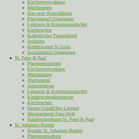
Kirchenverwaltung
Ministranten
Das neue Roncallihaus
Pfarrjugend Göggingen
Lektoren & Kommunionhelfer
Kirchenchor
Katholischer Frauenbund
Senioren
Kindergarten St.Anna
Sozialstation Göggingen
St. Peter & Paul
Pfarrgemeinderat
Kirchenverwaltung
Ministranten
Pfarrjugend
Seniorenkreis
Lektoren & Kommunionhelfer
Kindergottesdienstteam
Kirchenchor
Neues Geistliches Liedgut
Missionskreis Eine-Welt
Baubeschreibung St. Peter & Paul
St. Johannes Baptist
Kuratie St. Johannes Baptist
Pfarrgemeinderat