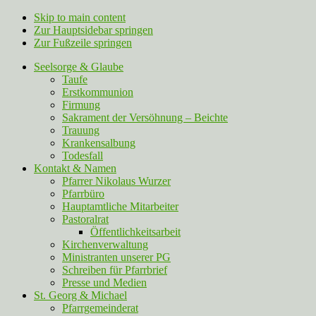
Skip to main content
Zur Hauptsidebar springen
Zur Fußzeile springen
Seelsorge & Glaube
Taufe
Erstkommunion
Firmung
Sakrament der Versöhnung – Beichte
Trauung
Krankensalbung
Todesfall
Kontakt & Namen
Pfarrer Nikolaus Wurzer
Pfarrbüro
Hauptamtliche Mitarbeiter
Pastoralrat
Öffentlichkeitsarbeit
Kirchenverwaltung
Ministranten unserer PG
Schreiben für Pfarrbrief
Presse und Medien
St. Georg & Michael
Pfarrgemeinderat