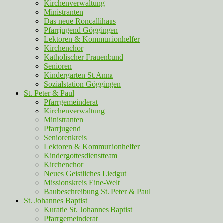
Kirchenverwaltung
Ministranten
Das neue Roncallihaus
Pfarrjugend Göggingen
Lektoren & Kommunionhelfer
Kirchenchor
Katholischer Frauenbund
Senioren
Kindergarten St.Anna
Sozialstation Göggingen
St. Peter & Paul
Pfarrgemeinderat
Kirchenverwaltung
Ministranten
Pfarrjugend
Seniorenkreis
Lektoren & Kommunionhelfer
Kindergottesdienstteam
Kirchenchor
Neues Geistliches Liedgut
Missionskreis Eine-Welt
Baubeschreibung St. Peter & Paul
St. Johannes Baptist
Kuratie St. Johannes Baptist
Pfarrgemeinderat