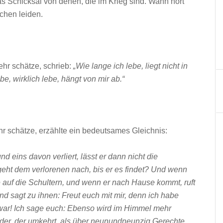
 das Schicksal von denen, die im Krieg sind. Wann hört
chen leiden.
hr schätze, schrieb:
„Wie lange ich lebe, liegt nicht in
be, wirklich lebe, hängt von mir ab.“
hr schätze, erzählte ein bedeutsames Gleichnis:
 eins davon verliert, lässt er dann nicht die
eht dem verlorenen nach, bis er es findet? Und wenn
e auf die Schultern, und wenn er nach Hause kommt, ruft
 sagt zu ihnen: Freut euch mit mir, denn ich habe
war! Ich sage euch: Ebenso wird im Himmel mehr
der, der umkehrt, als über neunundneunzig Gerechte,