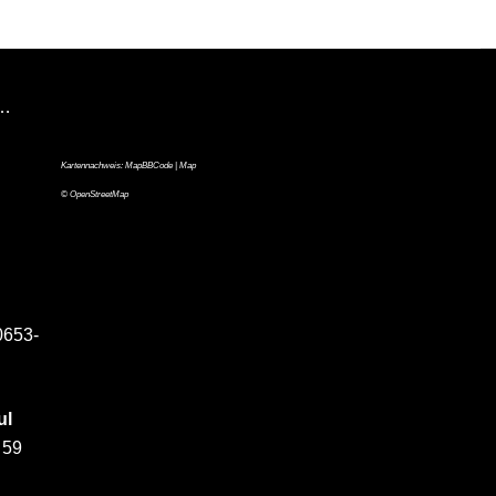
n…
Kartennachweis:
MapBBCode
| Map
©
OpenStreetMap
0653-
ul
 59