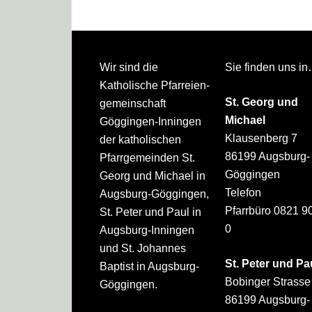
Footer
Wir sind die
Sie finden uns i
Katholische Pfarreien­
St. Georg und
gemeinschaft
Michael
Göggingen-Inningen
Klausenberg 7
der katholischen
86199 Augsburg-
Pfarrgemeinden St.
Göggingen
Georg und Michael in
Telefon
Augsburg-Göggingen,
Pfarrbüro 0821 9
St. Peter und Paul in
0
Augsburg-Inningen
und St. Johannes
St. Peter und Pa
Baptist in Augsburg-
Bobinger Strasse
Göggingen.
86199 Augsburg-