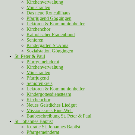
Kirchenverwaltung
Ministranten
Das neue Roncallihaus
Pfarrjugend Göggingen
Lektoren & Kommunionhelfer
Kirchenchor
Katholischer Frauenbund
Senioren
Kindergarten St.Anna
Sozialstation Göggingen
St. Peter & Paul
Pfarrgemeinderat
Kirchenverwaltung
Ministranten
Pfarrjugend
Seniorenkreis
Lektoren & Kommunionhelfer
Kindergottesdienstteam
Kirchenchor
Neues Geistliches Liedgut
Missionskreis Eine-Welt
Baubeschreibung St. Peter & Paul
St. Johannes Baptist
Kuratie St. Johannes Baptist
Pfarrgemeinderat