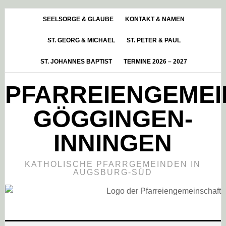
Skip
Zur
Zur
to
Hauptsidebar
Fußzeile
SEELSORGE & GLAUBE
KONTAKT & NAMEN
main
springen
springen
ST. GEORG & MICHAEL
ST. PETER & PAUL
content
ST. JOHANNES BAPTIST
TERMINE 2026 – 2027
PFARREIENGEME
GÖGGINGEN-
INNINGEN
KATHOLISCHE PFARRGEMEINDEN IN
AUGSBURG-SÜD