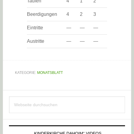
Taufen
4
1
2
Beerdigungen
4
2
3
Eintritte
—
—
—
Austritte
—
—
—
KATEGORIE:
MONATSBLATT
Haupt-
Webseite
Sidebar
durchsuchen
„KINDERKIRCHE DAHOIM“ VIDEOS