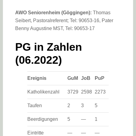
AWO Seniorenheim (Göggingen):
Thomas
Seibert, Pastoralreferent; Tel: 90653-16, Pater
Benny Augustine MST, Tel: 90653-17
PG in Zahlen
(06.2022)
Ereignis
GuM
JoB
PuP
Katholikenzahl
3729
2598
2273
Taufen
2
3
5
Beerdigungen
5
—
1
Eintritte
—
—
—