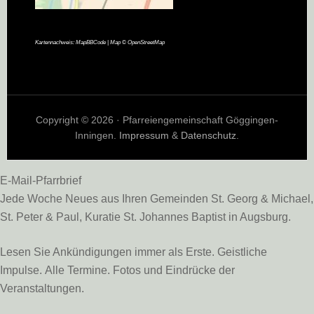
Kartennachweis:
MapBBCode
| Map ©
OpenStreetMap
Copyright © 2026 · Pfarreiengemeinschaft Göggingen-
Inningen.
Impressum
&
Datenschutz
.
E-Mail-Pfarrbrief
Jede Woche Neues aus Ihren Gemeinden St. Georg & Michael,
St. Peter & Paul, Kuratie St. Johannes Baptist in Augsburg.
Lesen Sie Ankündigungen immer als Erste. Geistliche
Impulse. Alle Termine. Fotos und Eindrücke der
Veranstaltungen.