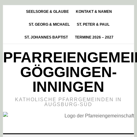
Skip
Zur
Zur
to
Hauptsidebar
Fußzeile
SEELSORGE & GLAUBE
KONTAKT & NAMEN
main
springen
springen
ST. GEORG & MICHAEL
ST. PETER & PAUL
content
ST. JOHANNES BAPTIST
TERMINE 2026 – 2027
PFARREIENGEME
GÖGGINGEN-
INNINGEN
KATHOLISCHE PFARRGEMEINDEN IN
AUGSBURG-SÜD