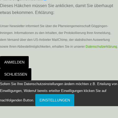
Dieses Häkchen müssen Sie anklicken, damit Sie überhaupt
etwas bekommen. Erklärung:
Unser Newsletter informiert Sie über die Pfarreiengemeinschaft Göggingen-
Inningen. Informationen zu den Inhalten, der Protokollierung Ihrer Anmeldung,
dem Versand über den US-Anbieter MailChimp, der statistischen Auswertung
sowie Ihren Abbestellmöglichkeiten, erhalten Sie in unserer
Datenschutzerklärung
.
ANMELDEN
SCHLIESSEN
Sofern Sie Ihre Datenschutzeinstellungen ändern möchten z.B. Erteilung von
Einwilligungen, Widerruf bereits erteilter Einwilligungen klicken Sie auf
EINSTELLUNGEN
nachfolgenden Button.