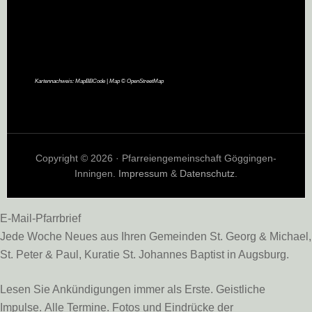
Kartennachweis:
MapBBCode
| Map ©
OpenStreetMap
Copyright © 2026 · Pfarreiengemeinschaft Göggingen-
Inningen.
Impressum
&
Datenschutz
.
E-Mail-Pfarrbrief
Jede Woche Neues aus Ihren Gemeinden St. Georg & Michael,
St. Peter & Paul, Kuratie St. Johannes Baptist in Augsburg.
Lesen Sie Ankündigungen immer als Erste. Geistliche
Impulse. Alle Termine. Fotos und Eindrücke der