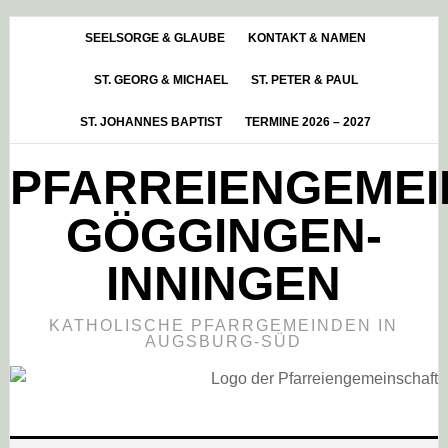
Skip
Zur
Zur
to
Hauptsidebar
Fußzeile
SEELSORGE & GLAUBE
KONTAKT & NAMEN
main
springen
springen
ST. GEORG & MICHAEL
ST. PETER & PAUL
content
ST. JOHANNES BAPTIST
TERMINE 2026 – 2027
PFARREIENGEME
GÖGGINGEN-
INNINGEN
KATHOLISCHE PFARRGEMEINDEN IN
AUGSBURG-SÜD