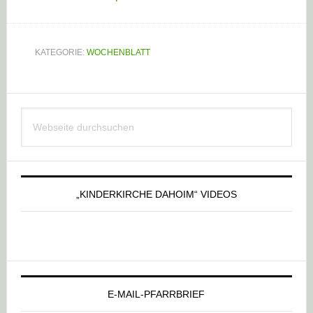
KATEGORIE:
WOCHENBLATT
Haupt-
Webseite
Sidebar
durchsuchen
„KINDERKIRCHE DAHOIM“ VIDEOS
E-MAIL-PFARRBRIEF