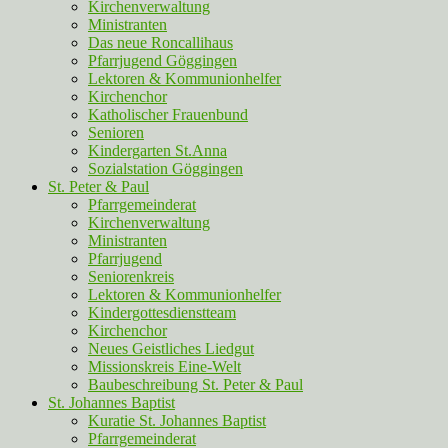
Kirchenverwaltung
Ministranten
Das neue Roncallihaus
Pfarrjugend Göggingen
Lektoren & Kommunionhelfer
Kirchenchor
Katholischer Frauenbund
Senioren
Kindergarten St.Anna
Sozialstation Göggingen
St. Peter & Paul
Pfarrgemeinderat
Kirchenverwaltung
Ministranten
Pfarrjugend
Seniorenkreis
Lektoren & Kommunionhelfer
Kindergottesdienstteam
Kirchenchor
Neues Geistliches Liedgut
Missionskreis Eine-Welt
Baubeschreibung St. Peter & Paul
St. Johannes Baptist
Kuratie St. Johannes Baptist
Pfarrgemeinderat