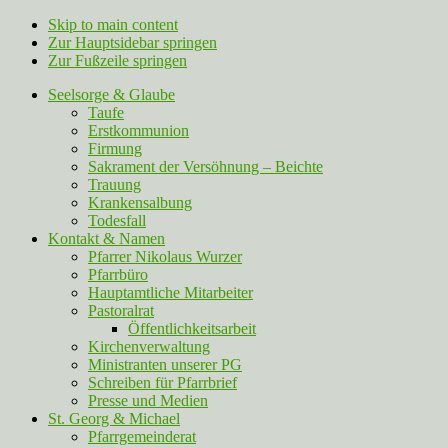
Skip to main content
Zur Hauptsidebar springen
Zur Fußzeile springen
Seelsorge & Glaube
Taufe
Erstkommunion
Firmung
Sakrament der Versöhnung – Beichte
Trauung
Krankensalbung
Todesfall
Kontakt & Namen
Pfarrer Nikolaus Wurzer
Pfarrbüro
Hauptamtliche Mitarbeiter
Pastoralrat
Öffentlichkeitsarbeit
Kirchenverwaltung
Ministranten unserer PG
Schreiben für Pfarrbrief
Presse und Medien
St. Georg & Michael
Pfarrgemeinderat