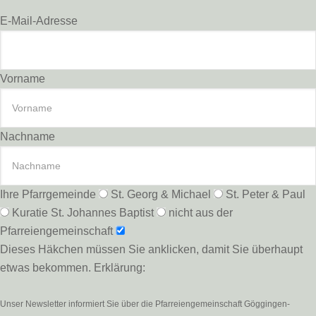
E-Mail-Adresse
Vorname
Nachname
Ihre Pfarrgemeinde
St. Georg & Michael
St. Peter & Paul
Kuratie St. Johannes Baptist
nicht aus der
Pfarreiengemeinschaft
Dieses Häkchen müssen Sie anklicken, damit Sie überhaupt
etwas bekommen. Erklärung:
Unser Newsletter informiert Sie über die Pfarreiengemeinschaft Göggingen-