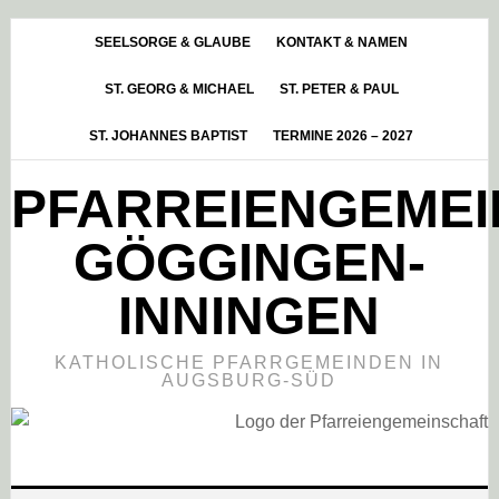
Skip
Zur
Zur
to
Hauptsidebar
Fußzeile
SEELSORGE & GLAUBE
KONTAKT & NAMEN
main
springen
springen
ST. GEORG & MICHAEL
ST. PETER & PAUL
content
ST. JOHANNES BAPTIST
TERMINE 2026 – 2027
PFARREIENGEME
GÖGGINGEN-
INNINGEN
KATHOLISCHE PFARRGEMEINDEN IN
AUGSBURG-SÜD