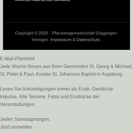
Kartennachweis:
MapBBCode
| Map ©
OpenStreetMap
Copyright © 2026 · Pfarreiengemeinschaft Göggingen-
Inningen.
Impressum
&
Datenschutz
.
E-Mail-Pfarrbrief
Jede Woche Neues aus Ihren Gemeinden St. Georg & Michael,
St. Peter & Paul, Kuratie St. Johannes Baptist in Augsburg.
Lesen Sie Ankündigungen immer als Erste. Geistliche
Impulse. Alle Termine. Fotos und Eindrücke der
Veranstaltungen.
Jeden Samstagmorgen.
Jetzt anmelden.