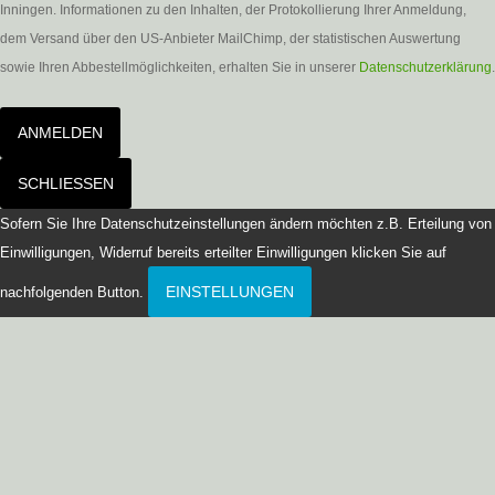
Inningen. Informationen zu den Inhalten, der Protokollierung Ihrer Anmeldung,
dem Versand über den US-Anbieter MailChimp, der statistischen Auswertung
sowie Ihren Abbestellmöglichkeiten, erhalten Sie in unserer
Datenschutzerklärung
.
ANMELDEN
SCHLIESSEN
Sofern Sie Ihre Datenschutzeinstellungen ändern möchten z.B. Erteilung von
Einwilligungen, Widerruf bereits erteilter Einwilligungen klicken Sie auf
EINSTELLUNGEN
nachfolgenden Button.