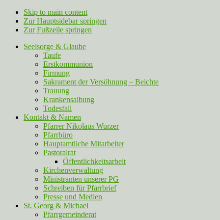
Skip to main content
Zur Hauptsidebar springen
Zur Fußzeile springen
Seelsorge & Glaube
Taufe
Erstkommunion
Firmung
Sakrament der Versöhnung – Beichte
Trauung
Krankensalbung
Todesfall
Kontakt & Namen
Pfarrer Nikolaus Wurzer
Pfarrbüro
Hauptamtliche Mitarbeiter
Pastoralrat
Öffentlichkeitsarbeit
Kirchenverwaltung
Ministranten unserer PG
Schreiben für Pfarrbrief
Presse und Medien
St. Georg & Michael
Pfarrgemeinderat