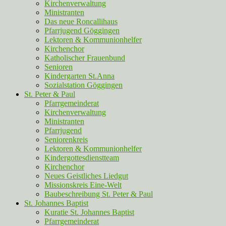
Kirchenverwaltung
Ministranten
Das neue Roncallihaus
Pfarrjugend Göggingen
Lektoren & Kommunionhelfer
Kirchenchor
Katholischer Frauenbund
Senioren
Kindergarten St.Anna
Sozialstation Göggingen
St. Peter & Paul
Pfarrgemeinderat
Kirchenverwaltung
Ministranten
Pfarrjugend
Seniorenkreis
Lektoren & Kommunionhelfer
Kindergottesdienstteam
Kirchenchor
Neues Geistliches Liedgut
Missionskreis Eine-Welt
Baubeschreibung St. Peter & Paul
St. Johannes Baptist
Kuratie St. Johannes Baptist
Pfarrgemeinderat