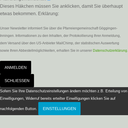
Dieses Häkchen müssen Sie anklicken, damit Sie überhaupt
etwas bekommen. Erklärung:
Unser Newsletter informiert Sie über die Pfarreiengemeinschaft Göggingen-
Inningen. Informationen zu den Inhalten, der Protokollierung Ihrer Anmeldung,
dem Versand über den US-Anbieter MailChimp, der statistischen Auswertung
sowie Ihren Abbestellmöglichkeiten, erhalten Sie in unserer
Datenschutzerklärung
.
ANMELDEN
SCHLIESSEN
Sofern Sie Ihre Datenschutzeinstellungen ändern möchten z.B. Erteilung von
Einwilligungen, Widerruf bereits erteilter Einwilligungen klicken Sie auf
EINSTELLUNGEN
nachfolgenden Button.