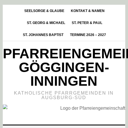
Skip
Zur
Zur
to
Hauptsidebar
Fußzeile
SEELSORGE & GLAUBE
KONTAKT & NAMEN
main
springen
springen
ST. GEORG & MICHAEL
ST. PETER & PAUL
content
ST. JOHANNES BAPTIST
TERMINE 2026 – 2027
PFARREIENGEME
GÖGGINGEN-
INNINGEN
KATHOLISCHE PFARRGEMEINDEN IN
AUGSBURG-SÜD