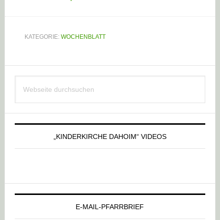
KATEGORIE:
WOCHENBLATT
Haupt-
Webseite
Sidebar
durchsuchen
„KINDERKIRCHE DAHOIM“ VIDEOS
E-MAIL-PFARRBRIEF