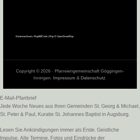
Kartennachweis:
MapBBCode
| Map ©
OpenStreetMap
Copyright © 2026 · Pfarreiengemeinschaft Göggingen-
Inningen.
Impressum
&
Datenschutz
.
E-Mail-Pfarrbrief
Jede Woche Neues aus Ihren Gemeinden St. Georg & Michael,
St. Peter & Paul, Kuratie St. Johannes Baptist in Augsburg.
Lesen Sie Ankündigungen immer als Erste. Geistliche
Impulse. Alle Termine. Fotos und Eindrücke der