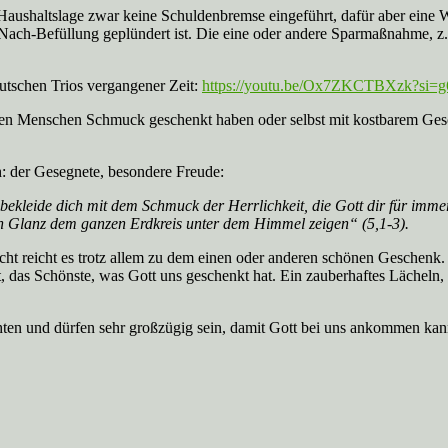
 Haushaltslage zwar keine Schuldenbremse eingeführt, dafür aber e
n Nach-Befüllung geplündert ist. Die eine oder andere Sparmaßnahme, 
utschen Trios vergangener Zeit:
https://youtu.be/Ox7ZKCTBXzk?si
eben Menschen Schmuck geschenkt haben oder selbst mit kostbarem Ge
: der Gesegnete, besondere Freude:
kleide dich mit dem Schmuck der Herrlichkeit, die Gott dir für immer v
en Glanz dem ganzen Erdkreis unter dem Himmel zeigen“ (5,1-3).
leicht reicht es trotz allem zu dem einen oder anderen schönen Geschenk.
 das Schönste, was Gott uns geschenkt hat. Ein zauberhaftes Lächeln, 
en und dürfen sehr großzügig sein, damit Gott bei uns ankommen kan