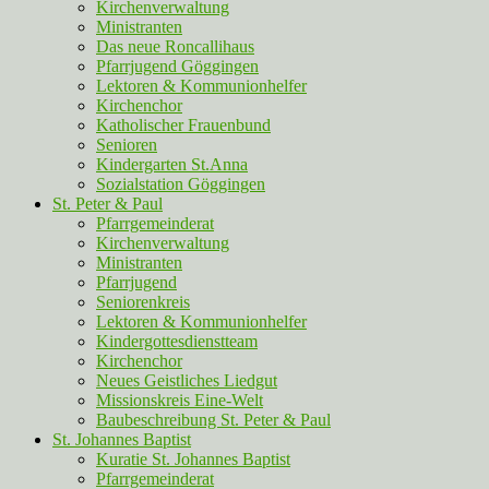
Kirchenverwaltung
Ministranten
Das neue Roncallihaus
Pfarrjugend Göggingen
Lektoren & Kommunionhelfer
Kirchenchor
Katholischer Frauenbund
Senioren
Kindergarten St.Anna
Sozialstation Göggingen
St. Peter & Paul
Pfarrgemeinderat
Kirchenverwaltung
Ministranten
Pfarrjugend
Seniorenkreis
Lektoren & Kommunionhelfer
Kindergottesdienstteam
Kirchenchor
Neues Geistliches Liedgut
Missionskreis Eine-Welt
Baubeschreibung St. Peter & Paul
St. Johannes Baptist
Kuratie St. Johannes Baptist
Pfarrgemeinderat