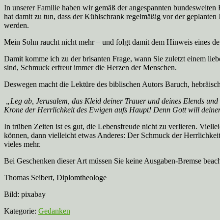
In unserer Familie haben wir gemäß der angespannten bundesweiten
hat damit zu tun, dass der Kühlschrank regelmäßig vor der geplante
werden.
Mein Sohn raucht nicht mehr – und folgt damit dem Hinweis eines de
Damit komme ich zu der brisanten Frage, wann Sie zuletzt einem li
sind, Schmuck erfreut immer die Herzen der Menschen.
Deswegen macht die Lektüre des biblischen Autors Baruch, hebräisch
„Leg ab, Jerusalem, das Kleid deiner Trauer und deines Elends und be
Krone der Herrlichkeit des Ewigen aufs Haupt! Denn Gott will dein
In trüben Zeiten ist es gut, die Lebensfreude nicht zu verlieren. Viel
können, dann vielleicht etwas Anderes: Der Schmuck der Herrlichkeit,
vieles mehr.
Bei Geschenken dieser Art müssen Sie keine Ausgaben-Bremse beacht
Thomas Seibert, Diplomtheologe
Bild: pixabay
Kategorie:
Gedanken