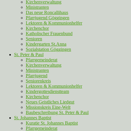
Kirchenverwaltung
Ministranten
Das neue Roncallihaus
Pfarrjugend Göggingen
Lektoren & Kommunionhelfer
Kirchenchor
Katholischer Frauenbund
Senioren
Kindergarten St.Anna
Sozialstation Göggingen
St. Peter & Paul
Pfarrgemeinderat
Kirchenverwaltung
Ministranten
Pfarrjugend
Seniorenkreis
Lektoren & Kommunionhelfer
Kindergottesdienstteam
Kirchenchor
Neues Geistliches Liedgut
Missionskreis Eine-Welt
Baubeschreibung St. Peter & Paul
St. Johannes Baptist
Kuratie St. Johannes Baptist
Pfarrgemeinderat