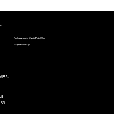
n…
Kartennachweis:
MapBBCode
| Map
©
OpenStreetMap
0653-
ul
 59