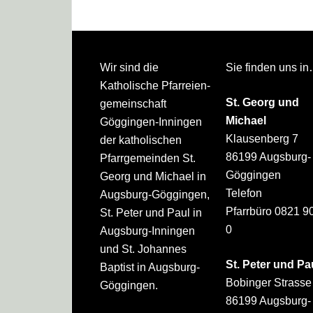
Footer
Wir sind die
Sie finden uns i
Katholische Pfarreien­
St. Georg und
gemeinschaft
Michael
Göggingen-Inningen
Klausenberg 7
der katholischen
86199 Augsburg-
Pfarrgemeinden St.
Göggingen
Georg und Michael in
Telefon
Augsburg-Göggingen,
Pfarrbüro 0821 9
St. Peter und Paul in
0
Augsburg-Inningen
und St. Johannes
St. Peter und Pa
Baptist in Augsburg-
Bobinger Strasse
Göggingen.
86199 Augsburg-