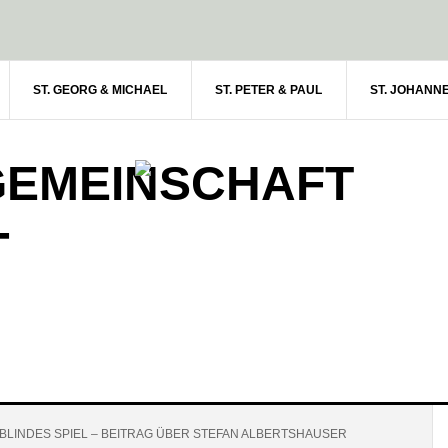
ST. GEORG & MICHAEL
ST. PETER & PAUL
ST. JOHANN
GEMEINSCHAFT
-
 BLINDES SPIEL – BEITRAG ÜBER STEFAN ALBERTSHAUSER