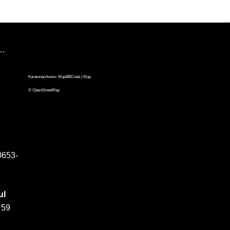
n…
Kartennachweis:
MapBBCode
| Map
©
OpenStreetMap
0653-
ul
 59