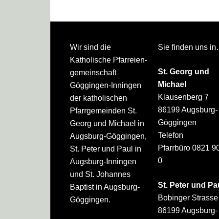
Footer
Wir sind die
Sie finden uns i
Katholische Pfarreien­
St. Georg und
gemeinschaft
Michael
Göggingen-Inningen
Klausenberg 7
der katholischen
86199 Augsburg-
Pfarrgemeinden St.
Göggingen
Georg und Michael in
Telefon
Augsburg-Göggingen,
Pfarrbüro 0821 9
St. Peter und Paul in
0
Augsburg-Inningen
und St. Johannes
St. Peter und Pa
Baptist in Augsburg-
Bobinger Strasse
Göggingen.
86199 Augsburg-