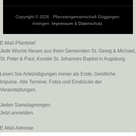
Copyright © 2026 · Pfarreiengemeinschaft Göggingen-
Inningen.
Impressum
&
Datenschutz
.
E-Mail-Pfarrbrief
Jede Woche Neues aus Ihren Gemeinden St. Georg & Michael,
St. Peter & Paul, Kuratie St. Johannes Baptist in Augsburg.
Lesen Sie Ankündigungen immer als Erste. Geistliche
Impulse. Alle Termine. Fotos und Eindrücke der
Veranstaltungen.
Jeden Samstagmorgen.
Jetzt anmelden.
E-Mail-Adresse