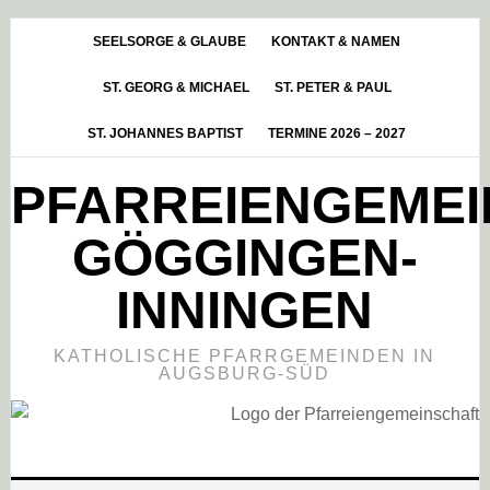
Skip
Zur
Zur
to
Hauptsidebar
Fußzeile
SEELSORGE & GLAUBE
KONTAKT & NAMEN
main
springen
springen
ST. GEORG & MICHAEL
ST. PETER & PAUL
content
ST. JOHANNES BAPTIST
TERMINE 2026 – 2027
PFARREIENGEME
GÖGGINGEN-
INNINGEN
KATHOLISCHE PFARRGEMEINDEN IN
AUGSBURG-SÜD