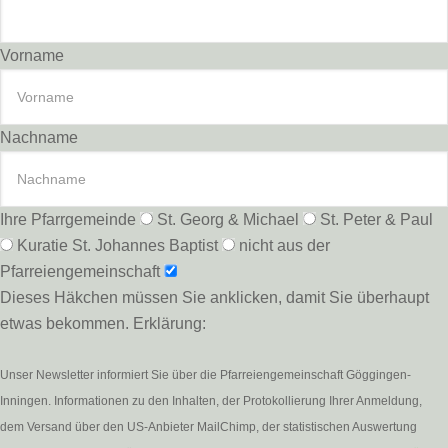
Vorname
Nachname
Ihre Pfarrgemeinde
St. Georg & Michael
St. Peter & Paul
Kuratie St. Johannes Baptist
nicht aus der
Pfarreiengemeinschaft
Dieses Häkchen müssen Sie anklicken, damit Sie überhaupt
etwas bekommen. Erklärung:
Unser Newsletter informiert Sie über die Pfarreiengemeinschaft Göggingen-
Inningen. Informationen zu den Inhalten, der Protokollierung Ihrer Anmeldung,
dem Versand über den US-Anbieter MailChimp, der statistischen Auswertung