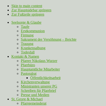
Skip to main content
Zur Hauptsidebar springen
Zur Fußzeile springen
Seelsorge & Glaube
Taufe
Erstkommunion
Firmung
Sakrament der Versöhnung – Beichte
Trauung
Krankensalbung
Todesfall
Kontakt & Namen
Pfarrer Nikolaus Wurzer
Pfarrbüro
Hauptamtliche Mitarbeiter
Pastoralrat
Öffentlichkeitsarbeit
Kirchenverwaltung
Ministranten unserer PG
Schreiben für Pfarrbrief
Presse und Medien
St. Georg & Michael
Pfarrgemeinderat