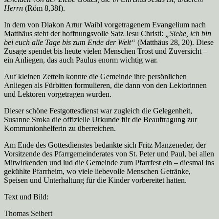
Herrn
(Röm 8,38f).
In dem von Diakon Artur Waibl vorgetragenem Evangelium nach
Matthäus steht der hoffnungsvolle Satz Jesu Christi:
„
Siehe, ich bin
bei euch alle Tage bis zum Ende der Welt“
(Matthäus 28, 20). Diese
Zusage spendet bis heute vielen Menschen Trost und Zuversicht –
ein Anliegen, das auch Paulus enorm wichtig war.
Auf kleinen Zetteln konnte die Gemeinde ihre persönlichen
Anliegen als Fürbitten formulieren, die dann von den Lektorinnen
und Lektoren vorgetragen wurden.
Dieser schöne Festgottesdienst war zugleich die Gelegenheit,
Susanne Sroka die offizielle Urkunde für die Beauftragung zur
Kommunionhelferin zu überreichen.
Am Ende des Gottesdienstes bedankte sich Fritz Manzeneder, der
Vorsitzende des Pfarrgemeinderates von St. Peter und Paul, bei allen
Mitwirkenden und lud die Gemeinde zum Pfarrfest ein – diesmal ins
gekühlte Pfarrheim, wo viele liebevolle Menschen Getränke,
Speisen und Unterhaltung für die Kinder vorbereitet hatten.
Text und Bild:
Thomas Seibert