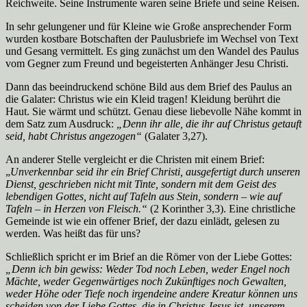
Reichweite. Seine Instrumente waren seine Briefe und seine Reisen.
In sehr gelungener und für Kleine wie Große ansprechender Form
wurden kostbare Botschaften der Paulusbriefe im Wechsel von Text
und Gesang vermittelt. Es ging zunächst um den Wandel des Paulus
vom Gegner zum Freund und begeisterten Anhänger Jesu Christi.
Dann das beeindruckend schöne Bild aus dem Brief des Paulus an
die Galater: Christus wie ein Kleid tragen! Kleidung berührt die
Haut. Sie wärmt und schützt. Genau diese liebevolle Nähe kommt in
dem Satz zum Ausdruck:
„Denn ihr alle, die ihr auf Christus getauft
seid, habt Christus angezogen“
(Galater 3,27).
An anderer Stelle vergleicht er die Christen mit einem Brief:
„
Unverkennbar seid ihr ein Brief Christi, ausgefertigt durch unseren
Dienst, geschrieben nicht mit Tinte, sondern mit dem Geist des
lebendigen Gottes, nicht auf Tafeln aus Stein, sondern – wie auf
Tafeln – in Herzen von Fleisch.“
(2 Korinther 3,3). Eine christliche
Gemeinde ist wie ein offener Brief, der dazu einlädt, gelesen zu
werden. Was heißt das für uns?
Schließlich spricht er im Brief an die Römer von der Liebe Gottes:
„
Denn ich bin gewiss: Weder Tod noch Leben, weder Engel noch
Mächte, weder Gegenwärtiges noch Zukünftiges noch Gewalten,
weder Höhe oder Tiefe noch irgendeine andere Kreatur können uns
scheiden von der Liebe Gottes, die in Christus Jesus ist, unserem