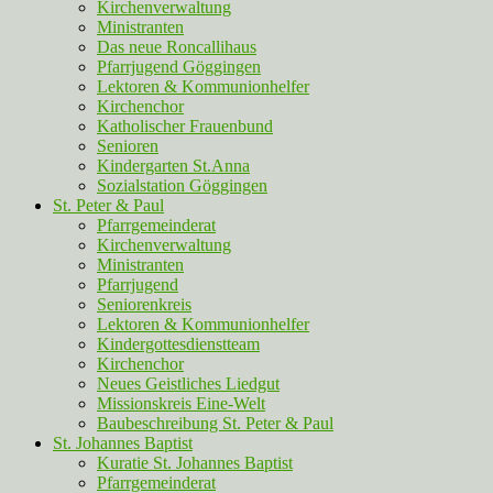
Kirchenverwaltung
Ministranten
Das neue Roncallihaus
Pfarrjugend Göggingen
Lektoren & Kommunionhelfer
Kirchenchor
Katholischer Frauenbund
Senioren
Kindergarten St.Anna
Sozialstation Göggingen
St. Peter & Paul
Pfarrgemeinderat
Kirchenverwaltung
Ministranten
Pfarrjugend
Seniorenkreis
Lektoren & Kommunionhelfer
Kindergottesdienstteam
Kirchenchor
Neues Geistliches Liedgut
Missionskreis Eine-Welt
Baubeschreibung St. Peter & Paul
St. Johannes Baptist
Kuratie St. Johannes Baptist
Pfarrgemeinderat