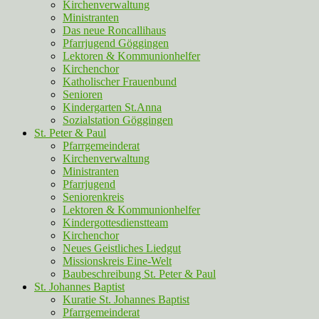
Kirchenverwaltung
Ministranten
Das neue Roncallihaus
Pfarrjugend Göggingen
Lektoren & Kommunionhelfer
Kirchenchor
Katholischer Frauenbund
Senioren
Kindergarten St.Anna
Sozialstation Göggingen
St. Peter & Paul
Pfarrgemeinderat
Kirchenverwaltung
Ministranten
Pfarrjugend
Seniorenkreis
Lektoren & Kommunionhelfer
Kindergottesdienstteam
Kirchenchor
Neues Geistliches Liedgut
Missionskreis Eine-Welt
Baubeschreibung St. Peter & Paul
St. Johannes Baptist
Kuratie St. Johannes Baptist
Pfarrgemeinderat