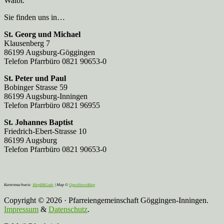
Waibl.
Sie finden uns in…
St. Georg und Michael
Klausenberg 7
86199 Augsburg-Göggingen
Telefon Pfarrbüro 0821 90653-0
St. Peter und Paul
Bobinger Strasse 59
86199 Augsburg-Inningen
Telefon Pfarrbüro 0821 96955
St. Johannes Baptist
Friedrich-Ebert-Strasse 10
86199 Augsburg
Telefon Pfarrbüro 0821 90653-0
Kartennachweis:
MapBBCode
| Map ©
OpenStreetMap
Copyright © 2026 · Pfarreiengemeinschaft Göggingen-Inningen.
Impressum
&
Datenschutz
.