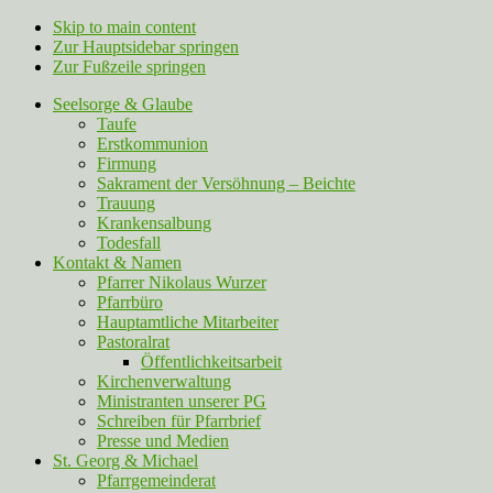
Skip to main content
Zur Hauptsidebar springen
Zur Fußzeile springen
Seelsorge & Glaube
Taufe
Erstkommunion
Firmung
Sakrament der Versöhnung – Beichte
Trauung
Krankensalbung
Todesfall
Kontakt & Namen
Pfarrer Nikolaus Wurzer
Pfarrbüro
Hauptamtliche Mitarbeiter
Pastoralrat
Öffentlichkeitsarbeit
Kirchenverwaltung
Ministranten unserer PG
Schreiben für Pfarrbrief
Presse und Medien
St. Georg & Michael
Pfarrgemeinderat