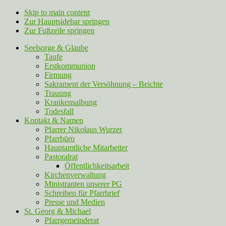
Skip to main content
Zur Hauptsidebar springen
Zur Fußzeile springen
Seelsorge & Glaube
Taufe
Erstkommunion
Firmung
Sakrament der Versöhnung – Beichte
Trauung
Krankensalbung
Todesfall
Kontakt & Namen
Pfarrer Nikolaus Wurzer
Pfarrbüro
Hauptamtliche Mitarbeiter
Pastoralrat
Öffentlichkeitsarbeit
Kirchenverwaltung
Ministranten unserer PG
Schreiben für Pfarrbrief
Presse und Medien
St. Georg & Michael
Pfarrgemeinderat