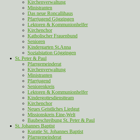
Kirchenverwaltung
Ministranten
Das neue Roncallihaus
Pfarrjugend Göggingen
Lektoren & Kommunionhelfer
Kirchenchor
Katholischer Frauenbund
Senioren
Kindergarten St.Anna
Sozialstation Göggingen
St. Peter & Paul
Pfarrgemeinderat
Kirchenverwaltung
Ministranten
Pfarrjugend
Seniorenkreis
Lektoren & Kommunionhelfer
Kindergottesdienstteam
Kirchenchor
Neues Geistliches Liedgut
Missionskreis Eine-Welt
Baubeschreibung St. Peter & Paul
St. Johannes Baptist
Kuratie St. Johannes Baptist
Pfarrgemeinderat