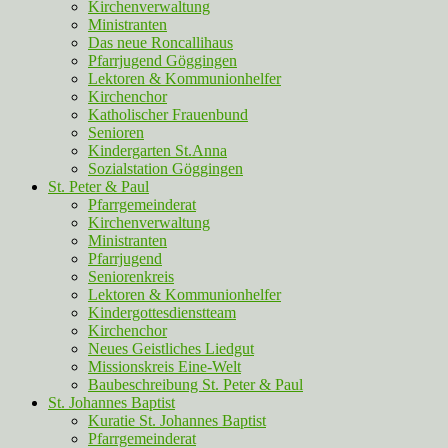
Kirchenverwaltung
Ministranten
Das neue Roncallihaus
Pfarrjugend Göggingen
Lektoren & Kommunionhelfer
Kirchenchor
Katholischer Frauenbund
Senioren
Kindergarten St.Anna
Sozialstation Göggingen
St. Peter & Paul
Pfarrgemeinderat
Kirchenverwaltung
Ministranten
Pfarrjugend
Seniorenkreis
Lektoren & Kommunionhelfer
Kindergottesdienstteam
Kirchenchor
Neues Geistliches Liedgut
Missionskreis Eine-Welt
Baubeschreibung St. Peter & Paul
St. Johannes Baptist
Kuratie St. Johannes Baptist
Pfarrgemeinderat