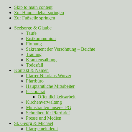
Skip to main content
Zur Hauptsidebar springen
Zur Fußzeile springen
Seelsorge & Glaube
Taufe
Erstkommunion
Firmung
Sakrament der Versöhnung – Beichte
Trauung
Krankensalbung
Todesfall
Kontakt & Namen
Pfarrer Nikolaus Wurzer
Pfarrbüro
Hauptamtliche Mitarbeiter
Pastoralrat
Öffentlichkeitsarbeit
Kirchenverwaltung
Ministranten unserer PG
Schreiben für Pfarrbrief
Presse und Medien
St. Georg & Michael
Pfarrgemeinderat