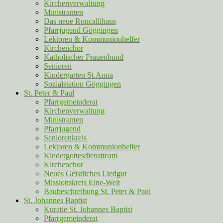
Kirchenverwaltung
Ministranten
Das neue Roncallihaus
Pfarrjugend Göggingen
Lektoren & Kommunionhelfer
Kirchenchor
Katholischer Frauenbund
Senioren
Kindergarten St.Anna
Sozialstation Göggingen
St. Peter & Paul
Pfarrgemeinderat
Kirchenverwaltung
Ministranten
Pfarrjugend
Seniorenkreis
Lektoren & Kommunionhelfer
Kindergottesdienstteam
Kirchenchor
Neues Geistliches Liedgut
Missionskreis Eine-Welt
Baubeschreibung St. Peter & Paul
St. Johannes Baptist
Kuratie St. Johannes Baptist
Pfarrgemeinderat